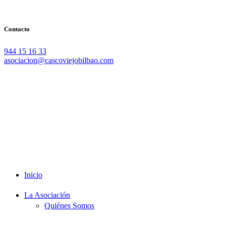
Contacto
944 15 16 33
asociacion@cascoviejobilbao.com
Redes Sociales
Intranet
Promociones
Proveedores
Documentación
Formación
Inicio
La Asociación
Quiénes Somos