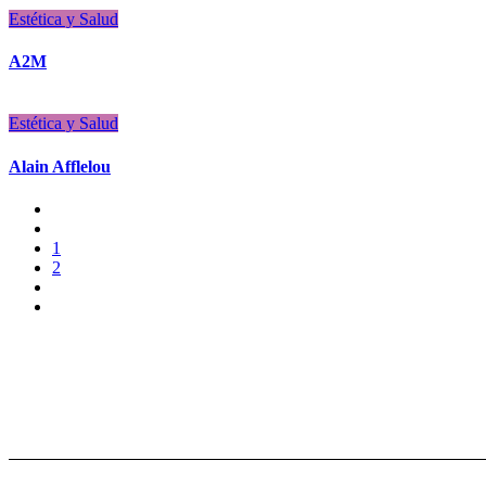
Estética y Salud
A2M
Estética y Salud
Alain Afflelou
1
2