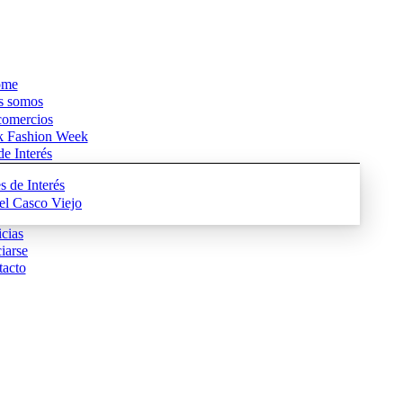
me
s somos
comercios
k Fashion Week
e Interés
s de Interés
del Casco Viejo
cias
iarse
acto