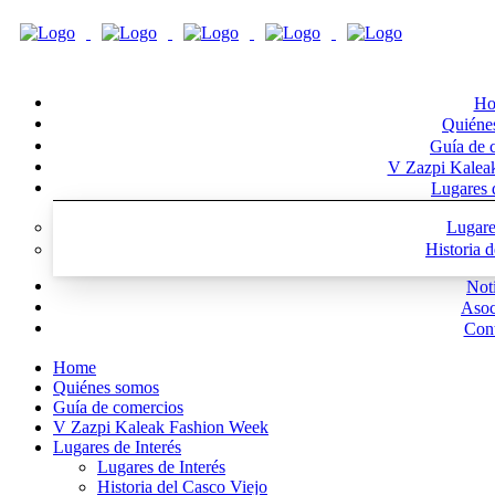
Ho
Quiéne
Guía de 
V Zazpi Kalea
Lugares d
Lugare
Historia 
Noti
Asoc
Cont
Home
Quiénes somos
Guía de comercios
V Zazpi Kaleak Fashion Week
Lugares de Interés
Lugares de Interés
Historia del Casco Viejo