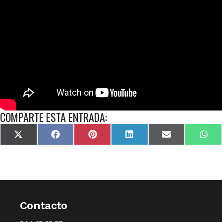
COMPARTE ESTA ENTRADA:
X
Facebook
Pinterest
LinkedIn
Email
Wha
(Twitter)
Contacto