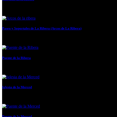
Recientemente renovado, mantiene las características originales, con una bella
Paseo y Soportales de La Ribera (Arcos de La Ribera)
Marca el perímetro del antiguo Casco Viejo....
Puente de la Ribera
Airosa pasarela peatonal con un gran arco de hierro, obra...
Iglesia de la Merced
Antiguo edificio conventual de San José de La Naja, construido...
Puente de la Merced