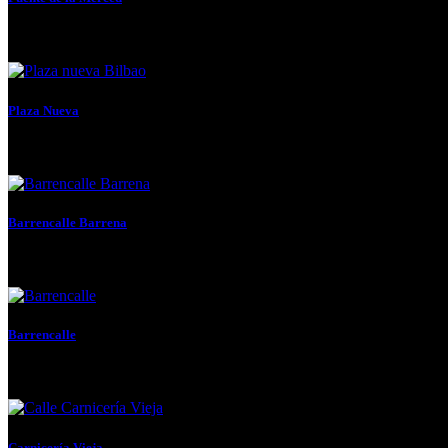
En 1.937 se rehizo este puente sobre el primitivo que...
Plaza Nueva
Al margen de sus valores arquitectónicos (es un buen exponente...
Barrencalle Barrena
Se refiere a la calle que hay después de la...
Barrencalle
Se refiere a la calle de abajo o del borde,...
Carnicería Vieja