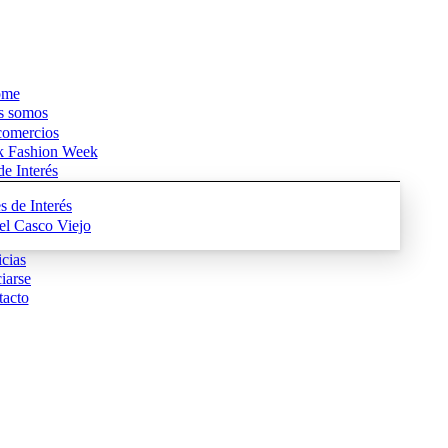
me
s somos
comercios
k Fashion Week
e Interés
s de Interés
del Casco Viejo
cias
iarse
acto