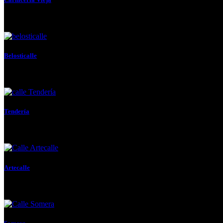
A su entrada se hallaban las torres de Diego de...
Belosticalle
También llamada en los primeros años Pesquería, en alusión a...
Tendería
También de Santiago. Unía el puerto con este templo, la...
Artecalle
Su nombre significa la del medio o la que media...