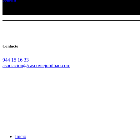
Somera
Su nombre indica que era la calle de arriba. A...
Contacto
944 15 16 33
asociacion@cascoviejobilbao.com
Redes Sociales
Intranet
Promociones
Proveedores
Documentación
Formación
Inicio