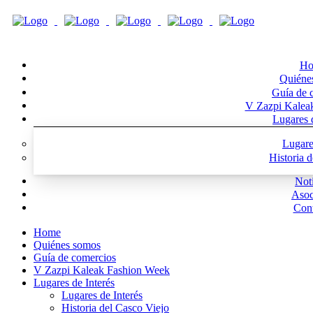
Ho
Quiéne
Guía de 
V Zazpi Kalea
Lugares d
Lugare
Historia 
Noti
Asoc
Cont
Home
Quiénes somos
Guía de comercios
V Zazpi Kaleak Fashion Week
Lugares de Interés
Lugares de Interés
Historia del Casco Viejo