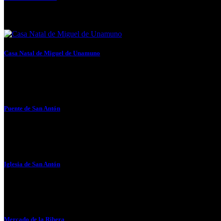
Mantiene el nombre de la antigua puerta de la Muralla...
Casa Natal de Miguel de Unamuno
Una placa en el nº 16 de la calle Ronda,...
Puente de San Antón
El actual fue construido entre 1.871-77, por Pablo de Alzola...
Iglesia de San Antón
Se construyó sobre las ruinas del antiguo Alcazar de la...
Mercado de la Ribera