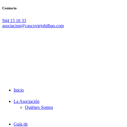
Contacto
944 15 16 33
asociacion@cascoviejobilbao.com
Redes Sociales
Intranet
Promociones
Proveedores
Documentación
Formación
Inicio
La Asociación
Quiénes Somos
Guía de