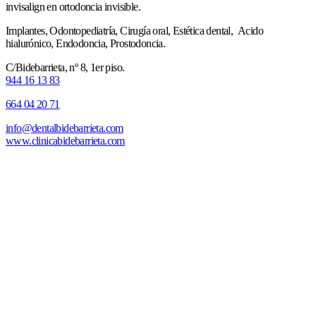
invisalign en ortodoncia invisible.
Implantes, Odontopediatría, Cirugía oral, Estética dental, Acido
hialurónico, Endodoncia, Prostodoncia.
C/Bidebarrieta, nº 8, 1er piso.
944 16 13 83
664 04 20 71
info@dentalbidebarrieta.com
www.clinicabidebarrieta.com