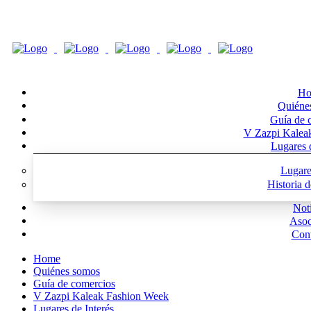
Ho
Quiéne
Guía de 
V Zazpi Kalea
Lugares d
Lugare
Historia 
Noti
Asoc
Cont
Home
Quiénes somos
Guía de comercios
V Zazpi Kaleak Fashion Week
Lugares de Interés