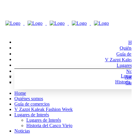
Ho
Quiéne
Guía de 
V Zazpi Kalea
Lugares d
Noti
Lugare
Asoc
Historia 
Cont
Home
Quiénes somos
Guía de comercios
V Zazpi Kaleak Fashion Week
Lugares de Interés
Lugares de Interés
Historia del Casco Viejo
Noticias