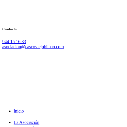
Contacto
944 15 16 33
asociacion@cascoviejobilbao.com
Redes Sociales
Intranet
Promociones
Proveedores
Documentación
Formación
Inicio
La Asociación