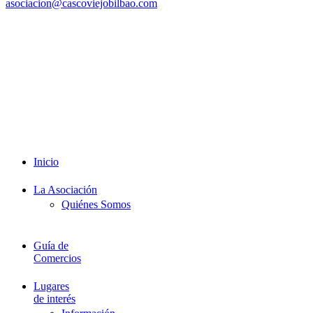
asociacion@cascoviejobilbao.com
Redes Sociales
Intranet
Promociones
Proveedores
Documentación
Formación
Inicio
La Asociación
Quiénes Somos
Guía de
Comercios
Lugares
de interés