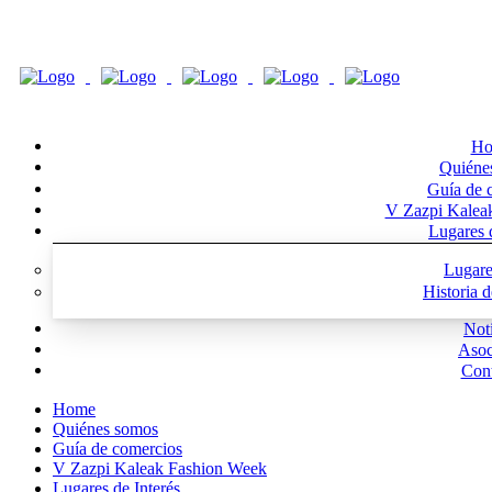
Ho
Quiéne
Guía de 
V Zazpi Kalea
Lugares d
Lugare
Historia 
Noti
Asoc
Cont
Home
Quiénes somos
Guía de comercios
V Zazpi Kaleak Fashion Week
Lugares de Interés