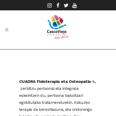
ESTÉTICA Y SALUD
Cuadra Fisioterapia y
Osteopatia
CUADRA Fisioterapia eta Osteopatia
-k
,
zerbitzu pertsonal eta integrala
eskeintzen du, pertsona bakoitzari
egokitutako tratamenduekin. Eskuzko
terapia da berezitasuna, eta ondorengo