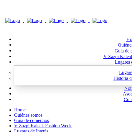
Ho
Quiéne
Guía de 
V Zazpi Kalea
Lugares d
Lugare
Historia 
Noti
Asoc
Cont
Home
Quiénes somos
Guía de comercios
V Zazpi Kaleak Fashion Week
Lugares de Interés