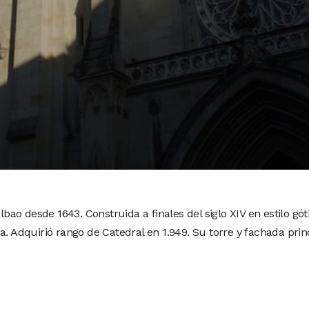
bao desde 1643. Construida a finales del siglo XIV en estilo gótic
a. Adquirió rango de Catedral en 1.949. Su torre y fachada prin