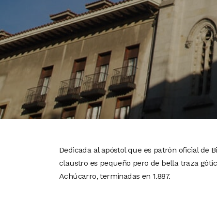
Dedicada al apóstol que es patrón oficial de Bil
claustro es pequeño pero de bella traza gótic
Achúcarro, terminadas en 1.887.