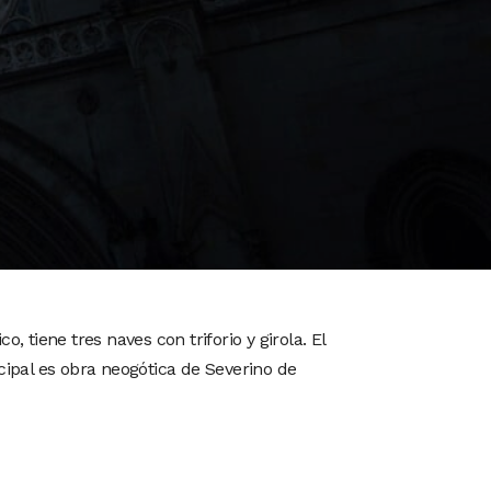
o, tiene tres naves con triforio y girola. El
cipal es obra neogótica de Severino de