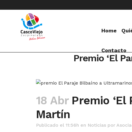
Home
Qui
Contacto
Premio ‘El Pa
18 Abr
Premio ‘El 
Martín
Publicado el 11:56h
en
Noticias
por
Asocia