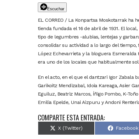
Escuchar
EL CORREO / La Konpartsa Moskotarrak ha hech
tienda fundada el 16 de abril de 1931. El local
tipo de legumbres -alubias, lentejas y garba
consolidar su actividad a lo largo del tiempo,
López Echevarrieta y la bloguera Esmeralda H
era uno de los locales que habitualmente sol
En el acto, en el que el dantzari Igor Zabala
Garikoitz Mendizabal, Idoia Kareaga, Asier Ga
Eguiluz, Beatriz Marcos, Íñigo Pombo, K-Toño
Emilia Epelde, Unai Aizpuru y Andoni Renteria
COMPARTE ESTA ENTRADA:
X (Twitter)
Facebook