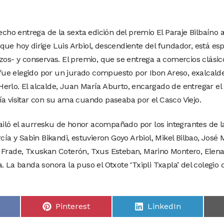
o entrega de la sexta edición del premio El Paraje Bilbaíno a 
, que hoy dirige Luis Arbiol, descendiente del fundador, está es
nzos- y conservas. El premio, que se entrega a comercios clás
 fue elegido por un jurado compuesto por Ibon Areso, exalcalde d
erlo. El alcalde, Juan María Aburto, encargado de entregar el
ía visitar con su ama cuando paseaba por el Casco Viejo.
 bailó el aurresku de honor acompañado por los integrantes de l
rcía y Sabin Bikandi, estuvieron Goyo Arbiol, Mikel Bilbao, José
 Frade, Txuskan Coterón, Txus Esteban, Marino Montero, Elena 
. La banda sonora la puso el Otxote ‘Txipli Txapla’ del colegio
Pinterest
LinkedIn