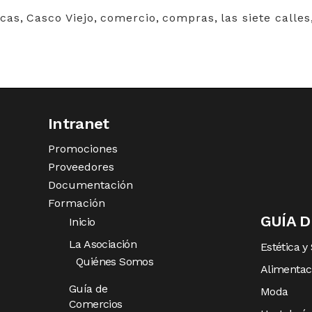
cas
,
Casco Viejo
,
comercio
,
compras
,
las siete calles
Intranet
Promociones
Proveedores
Documentación
Formación
GUÍA 
Inicio
La Asociación
Estética y
Quiénes Somos
Alimentac
Guía de
Moda
Comercios