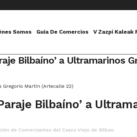
énes Somos
Guía De Comercios
V Zazpi Kaleak
raje Bilbaíno’ a Ultramarinos G
Paraje Bilbaíno’ a Ultram
ción de Comerciantes del Casco Viejo de Bilbao