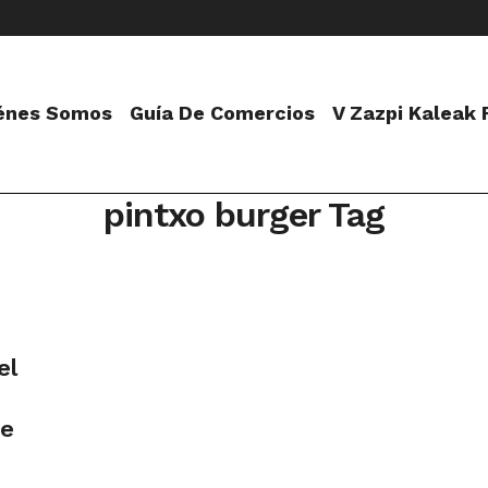
énes Somos
Guía De Comercios
V Zazpi Kaleak
pintxo burger Tag
el
de