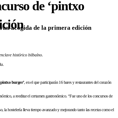
ncurso de ‘pintxo
ición
gran acogida de la primera edición
enclave histórico bilbaíno.
da.
pintxo burger’
, en el que participarán 16 bares y restaurantes del corazón
onómico, a reeditar el certamen gastronómico. “Fue uno de los concursos de
so, la hostelería lleva tiempo avanzado y mejorando tanto las recetas como el