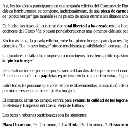
Así, los hosteleros participantes en esta segunda edición del Concurso de Pi
clásica hamburguesa, se compone, tradicionalmente, de una
pieza de carne
de ‘pintxo burger’ que también se ha puesto de moda durante los últimos año
De hecho, las bases del concurso dan
total libertad a los creadores
a la hora
cocineras del Casco Viejo pasan por elaboraciones más o menos clásicas, pero
Sin ir más lejos, la pasada edición, entre los ‘pintxo burgers’ participantes,
ejemplos. “La ‘pintxo burger’ ofrece muchísimas posibilidades”, constata el 
Un jurado especializado, compuesto por cocineros, hosteleros, críticos gastron
la ‘pintxo burger’
.
De la valoración del jurado especializado saldrán dos de los premios del concu
Para ello, contarán con
papeletas específicas
en las que podrán votar, al igual
Entre todas las personas que voten en los establecimientos, la asociación de
premios de este concurso de ‘pintxo burger’.
El concurso, al mismo tiempo, servirá para
evaluar la calidad de los fogone
Hostelería y Empresas del Casco Viejo de Bilbao.
Los bares y tabernas participantes son los siguientes:
Plaza Unamuno
, Pz. Unamuno, 1;
La Ruda
, Pz. Unamuno, 3;
Restaurant