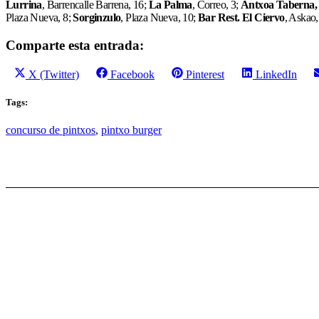
Lurrina
, Barrencalle Barrena, 16;
La Palma
, Correo, 3;
Antxoa Taberna
Plaza Nueva, 8;
Sorginzulo
, Plaza Nueva, 10;
Bar Rest. El Ciervo
, Askao,
Comparte esta entrada:
Compartir
Compartir
Compartir
Compartir
X (Twitter)
Facebook
Pinterest
LinkedIn
en
en
en
en
Tags:
concurso de pintxos
,
pintxo burger