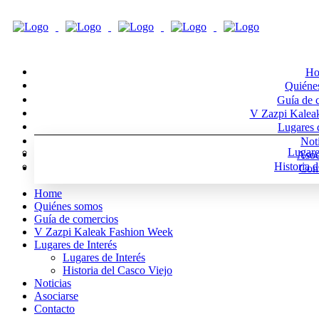
Ho
Quiéne
Guía de 
V Zazpi Kalea
Lugares d
Noti
Lugare
Asoc
Historia 
Cont
Home
Quiénes somos
Guía de comercios
V Zazpi Kaleak Fashion Week
Lugares de Interés
Lugares de Interés
Historia del Casco Viejo
Noticias
Asociarse
Contacto