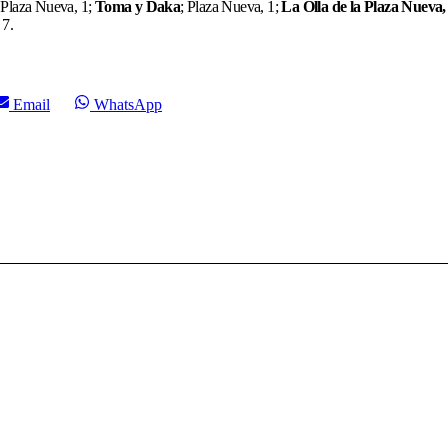
,
Plaza Nueva, 1;
Toma y Daka
; Plaza Nueva, 1;
La Olla de la Plaza Nueva,
 7.
Compartir
Compartir
Email
WhatsApp
en
en