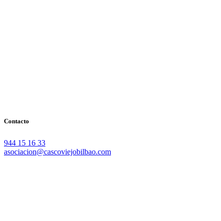
Contacto
944 15 16 33
asociacion@cascoviejobilbao.com
Redes Sociales
Intranet
Promociones