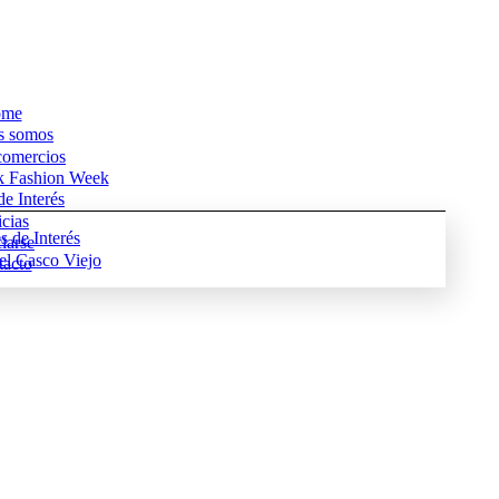
me
s somos
comercios
k Fashion Week
e Interés
cias
s de Interés
iarse
del Casco Viejo
acto