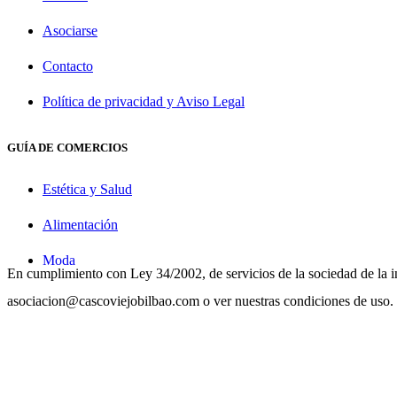
Asociarse
Contacto
Política de privacidad y Aviso Legal
GUÍA DE COMERCIOS
Estética y Salud
Alimentación
Moda
En cumplimiento con Ley 34/2002, de servicios de la sociedad de la in
Hostelería
asociacion@cascoviejobilbao.com o ver nuestras condiciones de uso.
Hogar
Regalos