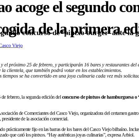
ao acoge el segundo co
cogida de la primera ed
egundo concurso de ‘pintxo burger’ ante la 
Casco Viejo
y el próximo 25 de febrero, y participarán 16 bares y restaurantes del 
 la clientela, que también podrá votar en los establecimientos.
s tiempos se ha convertido en una joya culinaria cada vez más solicita
5 de febrero, la segunda edición del
concurso de pintxos de hamburguesa o ‘
 Asociación de Comerciantes del Casco Viejo, organizadora del certamen gastr
, presidente de la asociación comercial.
o prácticamente fijo en las barras de los bares del Casco Viejo bilbaíno. Inclu
zado que cató los pintxos. “Hay auténticas joyas culinarias”, expresa Arbiol.