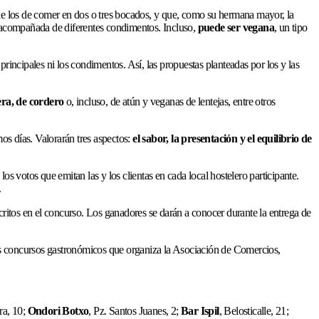
, de los de comer en dos o tres bocados, y que, como su hermana mayor, la
y acompañada de diferentes condimentos. Incluso,
puede ser vegana
, un tipo
s principales ni los condimentos. Así, las propuestas planteadas por los y las
era, de cordero
o, incluso, de atún y veganas de lentejas, entre otros
mos días. Valorarán tres aspectos:
el sabor, la presentación y el equilibrio de
os votos que emitan las y los clientas en cada local hostelero participante.
.
critos en el concurso. Los ganadores se darán a conocer durante la entrega de
es concursos gastronómicos que organiza la Asociación de Comercios,
ra, 10;
Ondori Botxo
, Pz. Santos Juanes, 2;
Bar Ispil
, Belosticalle, 21;