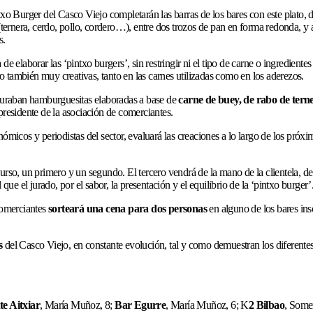
ntxo Burger del Casco Viejo completarán las barras de los bares con este plato
(ternera, cerdo, pollo, cordero…), entre dos trozos de pan en forma redonda, 
s.
 de elaborar las ‘pintxo burgers’, sin restringir ni el tipo de carne o ingrediente
 también muy creativas, tanto en las carnes utilizadas como en los aderezos.
 figuraban hamburguesitas elaboradas a base de
carne de buey, de rabo de tern
presidente de la asociación de comerciantes.
ómicos y periodistas del sector, evaluará las creaciones a lo largo de los próxi
rso, un primero y un segundo. El tercero vendrá de la mano de la clientela, de l
 que el jurado, por el sabor, la presentación y el equilibrio de la ‘pintxo burger’
 comerciantes
sorteará una cena para dos personas
en alguno de los bares ins
s
del Casco Viejo, en constante evolución, tal y como demuestran los diferent
e Aitxiar
, María Muñoz, 8;
Bar Egurre
, María Muñoz, 6; K
2 Bilbao
, Some