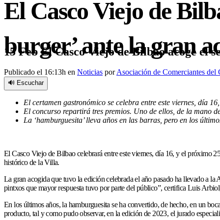
El Casco Viejo de Bilb
burger’ ante la gran a
15 Feb
El Casco Viejo de Bilbao acoge el s
Publicado el 16:13h
en
Noticias
por
Asociación de Comerciantes del 
🔊 Escuchar
El certamen gastronómico se celebra entre este viernes, día 16, 
El concurso repartirá tres premios. Uno de ellos, de la mano de
La ‘hamburguesita’ lleva años en las barras, pero en los último
El Casco Viejo de Bilbao celebrará entre este viernes, día 16, y el próximo 2
histórico de la Villa.
La gran acogida que tuvo la edición celebrada el año pasado ha llevado a la
pintxos que mayor respuesta tuvo por parte del público”, certifica Luis Arbiol
En los últimos años, la hamburguesita se ha convertido, de hecho, en un bocad
producto, tal y como pudo observar, en la edición de 2023, el jurado especiali