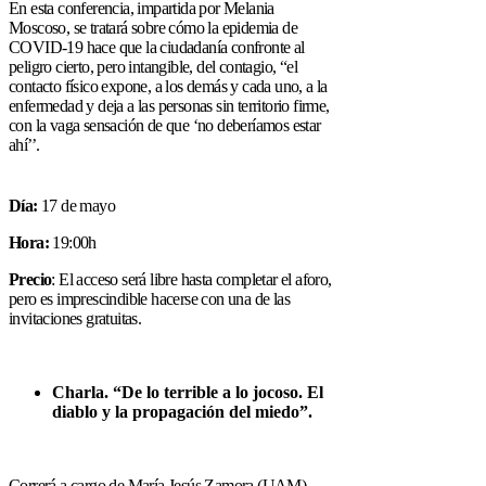
En esta conferencia, impartida por Melania
Moscoso, se tratará sobre cómo la epidemia de
COVID-19 hace que la ciudadanía confronte al
peligro cierto, pero intangible, del contagio, “el
contacto físico expone, a los demás y cada uno, a la
enfermedad y deja a las personas sin territorio firme,
con la vaga sensación de que ‘no deberíamos estar
ahí’’.
Día:
17 de mayo
Hora:
19:00h
Precio
: El acceso será libre hasta completar el aforo,
pero es imprescindible hacerse con una de las
invitaciones gratuitas.
Charla. “
De lo terrible a lo jocoso. El
diablo y la propagación del miedo”.
Correrá a cargo de María Jesús Zamora (UAM)