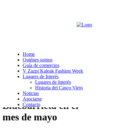
Home
Quiénes somos
Guía de comercios
Planes culturales en
V Zazpi Kaleak Fashion Week
Lugares de Interés
el Teatro Arriaga y en
Lugares de Interés
Historia del Casco Viejo
la Biblioteca de
Noticias
Asociarse
Bidebarrieta en el
Contacto
mes de mayo