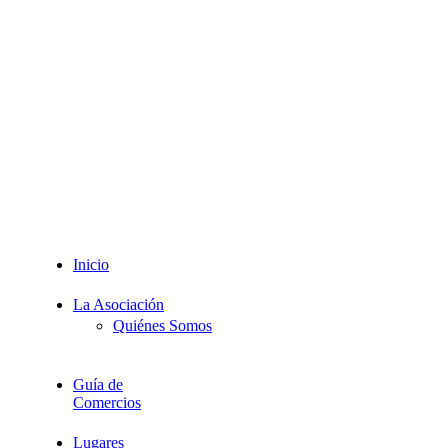
Redes
Sociales
Intranet
Promociones
Proveedores
Documentación
Formación
Inicio
La Asociación
Quiénes Somos
Guía de
Comercios
Lugares