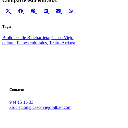
Comparte esta entrada:
Compartir
Compartir
Compartir
Compartir
Compartir
Compartir
X
Facebook
Pinterest
LinkedIn
Email
WhatsApp
en
en
en
en
en
en
(Twitter)
Tags:
Biblioteca de Bidebarrieta
,
Casco Viejo
,
cultura
,
Planes culturales
,
Teatro Arriaga
Contacto
944 15 16 33
asociacion@cascoviejobilbao.com