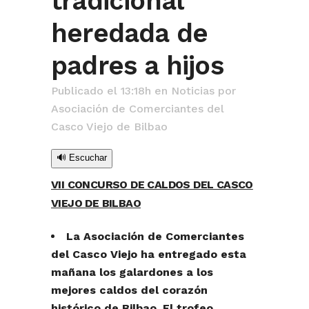
tradicional
heredada de
padres a hijos
Publicado el 13:18h
en
Noticias
por
Asociación de Comerciantes del
Casco Viejo de Bilbao
🔊 Escuchar
VII CONCURSO DE CALDOS DEL CASCO
VIEJO DE BILBAO
La Asociación de Comerciantes
del Casco Viejo ha entregado esta
mañana los galardones a los
mejores caldos del corazón
histórico de Bilbao. El trofeo