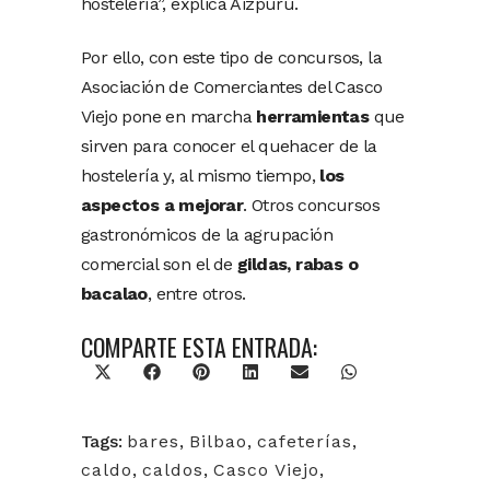
hostelería”, explica Aizpuru.
Por ello, con este tipo de concursos, la
Asociación de Comerciantes del Casco
Viejo pone en marcha
herramientas
que
sirven para conocer el quehacer de la
hostelería y, al mismo tiempo,
los
aspectos a mejorar
. Otros concursos
gastronómicos de la agrupación
comercial son el de
gildas, rabas o
bacalao
, entre otros.
COMPARTE ESTA ENTRADA:
X
Facebook
Pinterest
LinkedIn
Email
WhatsApp
(Twitter)
Tags:
bares
,
Bilbao
,
cafeterías
,
caldo
,
caldos
,
Casco Viejo
,