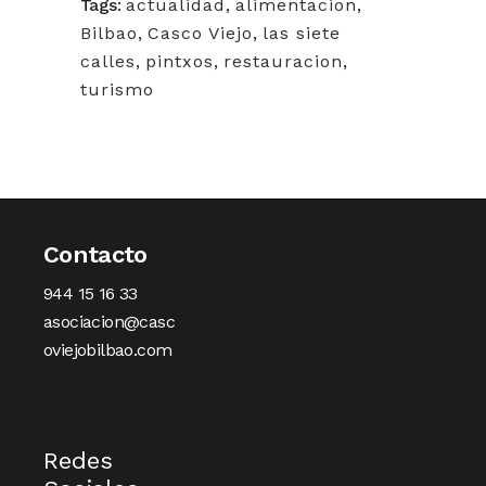
Tags:
actualidad
,
alimentacion
,
Bilbao
,
Casco Viejo
,
las siete
calles
,
pintxos
,
restauracion
,
turismo
Contacto
944 15 16 33
asociacion@casc
oviejobilbao.com
Redes