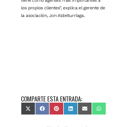
tiene como agentes más importantes a
los propios clientes”, explica el gerente de
la asociación, Jon Aldeiturriaga.
COMPARTE ESTA ENTRADA:
X
Facebook
Pinterest
LinkedIn
Email
WhatsApp
(Twitter)