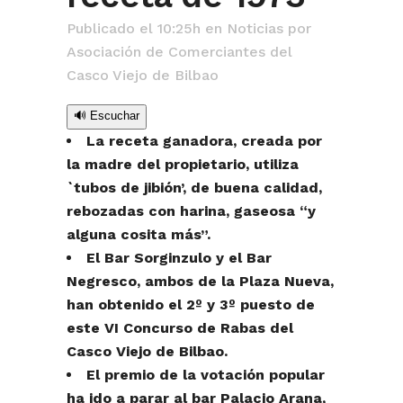
Publicado el 10:25h
en
Noticias
por
Asociación de Comerciantes del
Casco Viejo de Bilbao
🔊 Escuchar
La receta ganadora, creada por
la madre del propietario, utiliza
`tubos de jibión’, de buena calidad,
rebozadas con harina, gaseosa “y
alguna cosita más”.
El Bar Sorginzulo y el Bar
Negresco, ambos de la Plaza Nueva,
han obtenido el 2º y 3º puesto de
este VI Concurso de Rabas del
Casco Viejo de Bilbao.
El premio de la votación popular
ha ido a parar al bar Palacio Arana,