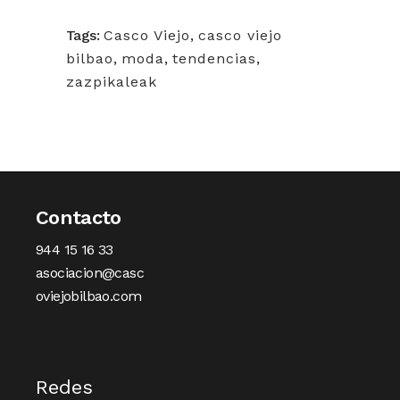
(Twitter)
Tags:
Casco Viejo
,
casco viejo
bilbao
,
moda
,
tendencias
,
zazpikaleak
Contacto
944 15 16 33
asociacion@casc
oviejobilbao.com
Redes