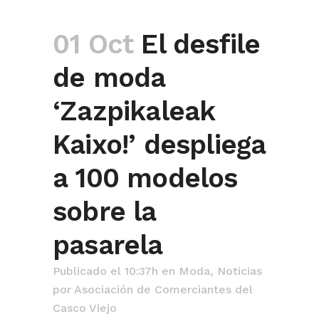
01 Oct
El desfile
de moda
‘Zazpikaleak
Kaixo!’ despliega
a 100 modelos
sobre la
pasarela
Publicado el 10:37h
en
Moda
,
Noticias
por
Asociación de Comerciantes del
Casco Viejo