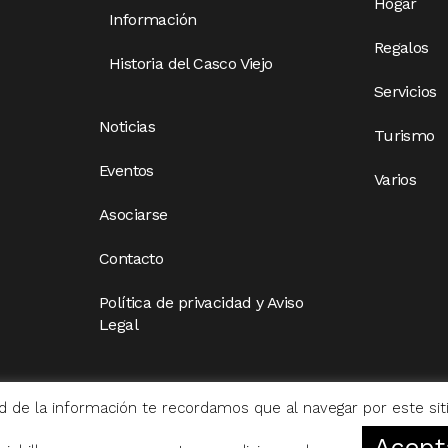
Hogar
Información
Regalos
Historia del Casco Viejo
Servicios
Noticias
Turismo
Eventos
Varios
Asociarse
Contacto
Política de privacidad y Aviso
Legal
d de la información te recordamos que al navegar por este si
Acept
Diseño Web Bilbao Bobysuh