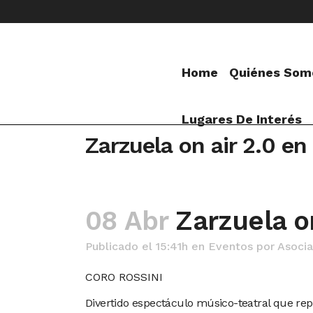
Home
Quiénes Som
Lugares De Interés
Zarzuela on air 2.0 en 
08 Abr
Zarzuela on
Publicado el 15:41h
en
Eventos
por
Asocia
CORO ROSSINI
Divertido espectáculo músico-teatral que re