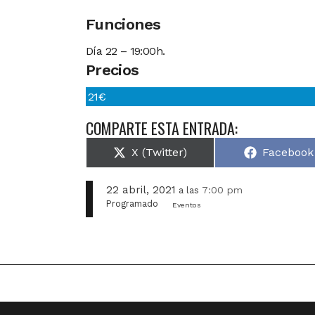
Funciones
Día 22 – 19:00h.
Precios
21€
COMPARTE ESTA ENTRADA:
Compartir
Comparti
X (Twitter)
Facebook
en
en
22 abril, 2021
7:00 pm
a las
Programado
Eventos