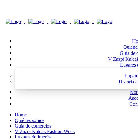
Ho
Quiéne
Guía de 
V Zazpi Kalea
Lugares d
Lugare
Historia 
Noti
Asoc
Cont
Home
Quiénes somos
Guía de comercios
V Zazpi Kaleak Fashion Week
Lugares de Interés