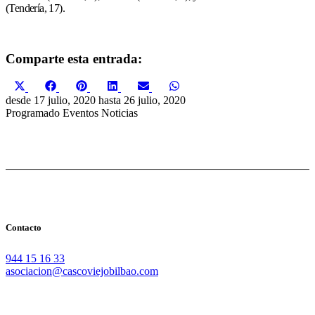
(Tendería, 17).
Comparte esta entrada:
Compartir
Compartir
Compartir
Compartir
Compartir
Compartir
X
Facebook
Pinterest
LinkedIn
Email
WhatsApp
en
en
en
en
en
en
(Twitter)
desde
17 julio, 2020
hasta
26 julio, 2020
Programado
Eventos
Noticias
Contacto
944 15 16 33
asociacion@cascoviejobilbao.com
Redes Sociales