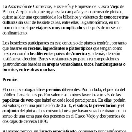
La Asociación de Comercios, Hostelería y Empresas del Casco Viejo de
Bilbao, Zazpikaleak, que organiza la campaña y el concurso de pintxos,
quiere así dar una oportunidad a los bilbaínos y visitantes de
conocer otras
culturas
sin salir de las siete calles, entre ellas, la gastronómica, en un
momento en el que
viajar es muy complicado
y después de meses de
confinamiento.
Los hosteleros participantes en este concurso de pintxos tendrán, por tanto,
que basarse en
recetas, ingredientes o platos típicos
que tengan como
nexo en común
los diferentes países de América
y, además, deberán
justificar su elección. Bares y restaurantes preparan ya composiciones
gastronómicas basadas en
arepas venezolanas, tacos, hamburguesas o
burritos, entre otras muchas.
Premios
El concurso otorgará
tres premios diferentes
. Por un lado, el premio del
público. Los clientes podrán valorar su pintxos favoritos a través de las
papeletas de voto
que habrá en cada local participantes. En ellas, podrán
así valorar, con una puntuación de 0 a 10, el
sabor, la presentación y el
conjunto
del pintxo. Los consumidores que hayan votado entrarán en un
sorteo de una cena para dos personas en el Casco Viejo y dos premios de
dos cajas de cerveza 18/70.
Al mismo tiempo, un
jurado especializado
, compuesto por gastrónomos,