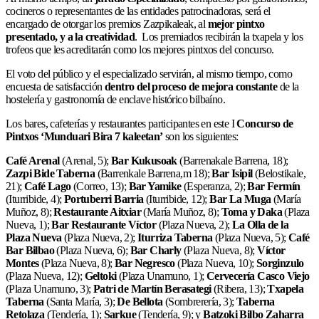
cocineros o representantes de las entidades patrocinadoras, será el
encargado de otorgar los premios Zazpikaleak, al
mejor pintxo
presentado, y a la creatividad
. Los premiados recibirán la txapela y los
trofeos que les acreditarán como los mejores pintxos del concurso.
El voto del público y el especializado servirán, al mismo tiempo, como
encuesta de satisfacción
dentro del proceso de mejora constante
de la
hostelería y gastronomía de enclave histórico bilbaíno.
Los bares, cafeterías y restaurantes participantes en este I
Concurso de
Pintxos ‘Munduari Bira 7 kaleetan’
son los siguientes:
Café Arenal
(Arenal, 5);
Bar Kukusoak
(Barrenakale Barrena, 18);
Zazpi Bide Taberna
(Barrenkale Barrena,m 18);
Bar Isipil
(Belostikale,
21);
Café Lago
(Correo, 13);
Bar Yamike
(Esperanza, 2);
Bar Fermín
(Iturribide, 4);
Portuberri Barria
(Iturribide, 12);
Bar La Muga
(María
Muñoz, 8);
Restaurante Aitxiar
(María Muñoz, 8);
Toma y Daka
(Plaza
Nueva, 1);
Bar Restaurante Víctor
(Plaza Nueva, 2);
La Olla de la
Plaza Nueva
(Plaza Nueva, 2);
Iturriza Taberna
(Plaza Nueva, 5);
Café
Bar Bilbao
(Plaza Nueva, 6);
Bar Charly
(Plaza Nueva, 8);
Víctor
Montes
(Plaza Nueva, 8);
Bar Negresco
(Plaza Nueva, 10);
Sorginzulo
(Plaza Nueva, 12);
Geltoki
(Plaza Unamuno, 1);
Cervecería Casco Viejo
(Plaza Unamuno, 3);
Patri de Martín Berasategi
(Ribera, 13);
Txapela
Taberna
(Santa María, 3);
De Bellota
(Sombrerería, 3);
Taberna
Retolaza
(Tendería, 1);
Sarkue
(Tendería, 9); y
Batzoki Bilbo Zaharra