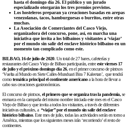
hasta el domingo día 26. El público y un jurado
especializado otorgarán los tres premios previstos.
Los hosteleros preparan ya creaciones basadas en
arepas
venezolanas, tacos, hamburguesas o burritos, entre otras
muchas.
La Asociación de Comerciantes del Casco Viejo,
organizadora del concurso, pone, así, en marcha una
iniciativa que invita a los bilbaínos y visitantes a ‘viajar’
por el mundo sin salir del enclave histórico bilbaíno en un
momento tan complicado como este.
BILBAO, 16 de julio de 2020
. Un total de 27 bares, cafeterías y
restaurantes del Casco Viejo de Bilbao participarán, entre
este viernes 17
de julio y el próximo domingo día 26
, en el primer concurso de pintxos
‘Vuelta al Mundo en Siete Calles-Munduari Bira 7 Kaleetan’, que tendrá
como
temática principal el continente americano
a la hora de llevar a
cabo sus creaciones gastronómicas.
El concurso de pintxos,
el primero que se organiza tras la pandemia,
se
enmarca en la campaña del mismo nombre iniciada este mes en el Casco
Viejo de Bilbao y que invita a todos los visitantes, a través de diferentes
iniciativas culturales, a
“viajar” por el mundo sin salir del enclave
histórico bilbaíno
. Este mes de julio, todas las actividades serán en torno a
América, mientras que los siguientes meses irán ‘recorriendo’ el resto de
continentes.