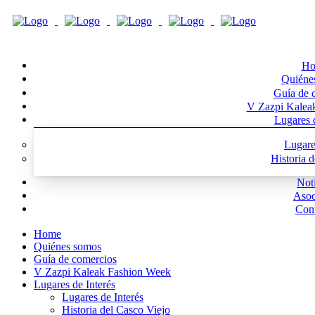
Ho
Quiéne
Guía de 
V Zazpi Kalea
Lugares d
Lugare
Historia 
Noti
Asoc
Cont
Home
Quiénes somos
Guía de comercios
V Zazpi Kaleak Fashion Week
Lugares de Interés
Lugares de Interés
Historia del Casco Viejo