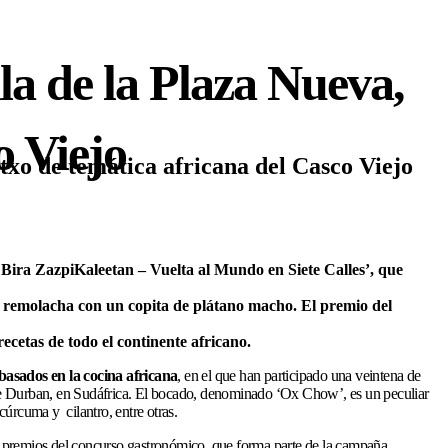
la de la Plaza Nueva,
o Viejo
ntxo de temática africana del Casco Viejo
Bira ZazpiKaleetan – Vuelta al Mundo en Siete Calles’, que
 y remolacha con un copita de plátano macho. El premio del
ecetas de todo el continente africano.
basados en la cocina africana
, en el que han participado una veintena de
s de Durban, en Sudáfrica. El bocado, denominado ‘Ox Chow’, es un peculiar
úrcuma y cilantro, entre otras.
 premios del concurso gastronómico, que forma parte de la campaña