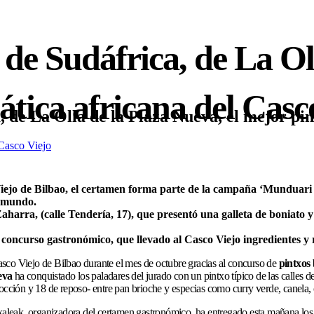
s de Sudáfrica, de La Ol
ática africana del Casc
, de La Olla de la Plaza Nueva, el mejor pi
Casco Viejo
iejo de Bilbao, el certamen forma parte de la campaña ‘Munduari 
l mundo.
Zaharra, (calle Tendería, 17), que presentó una galleta de boniato
concurso gastronómico, que llevado al Casco Viejo ingredientes y r
sco Viejo de Bilbao durante el mes de octubre gracias al concurso de
pintxos 
eva
ha conquistado los paladares del jurado con un pintxo típico de las calle
cción y 18 de reposo- entre pan brioche y especias como curry verde, canela, c
aleak, organizadora del certamen gastronómico, ha entregado esta mañana los