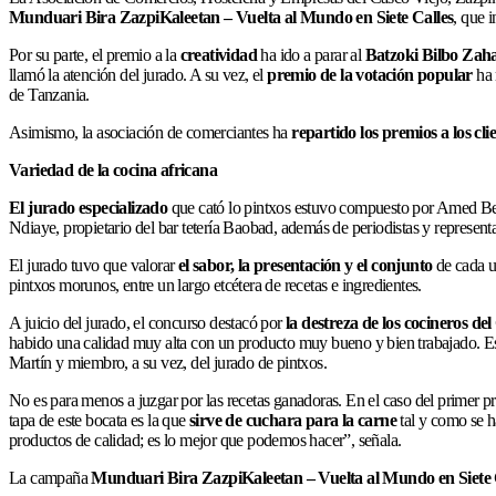
Munduari Bira ZazpiKaleetan – Vuelta al Mundo en Siete Calles
, que 
Por su parte, el premio a la
creatividad
ha ido a parar al
Batzoki Bilbo Zah
llamó la atención del jurado. A su vez, el
premio de la votación popular
ha 
de Tanzania.
Asimismo, la asociación de comerciantes ha
repartido los premios a los cl
Variedad de la cocina africana
El jurado especializado
que cató lo pintxos estuvo compuesto por Amed Belkhi
Ndiaye, propietario del bar tetería Baobad, además de periodistas y represent
El jurado tuvo que valorar
el sabor, la presentación y el conjunto
de cada u
pintxos morunos, entre un largo etcétera de recetas e ingredientes.
A juicio del jurado, el concurso destacó por
la destreza de los cocineros de
habido una calidad muy alta con un producto muy bueno y bien trabajado. Es d
Martín y miembro, a su vez, del jurado de pintxos.
No es para menos a juzgar por las recetas ganadoras. En el caso del primer pr
tapa de este bocata es la que
sirve de cuchara para la carne
tal y como se h
productos de calidad; es lo mejor que podemos hacer”, señala.
La campaña
Munduari Bira ZazpiKaleetan – Vuelta al Mundo en Siete 