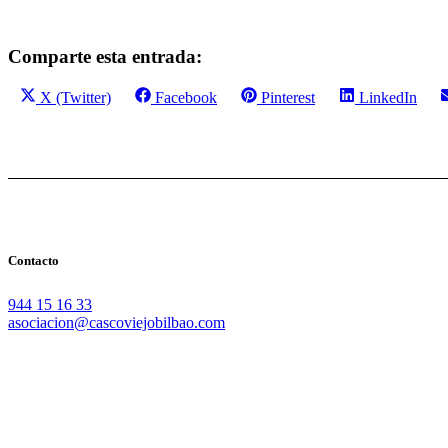
Comparte esta entrada:
Compartir
Compartir
Compartir
Compartir
X (Twitter)
Facebook
Pinterest
LinkedIn
en
en
en
en
Contacto
944 15 16 33
asociacion@cascoviejobilbao.com
Redes Sociales
Intranet