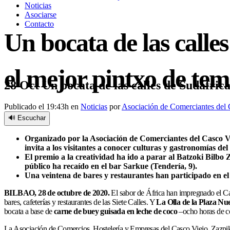
Noticias
Asociarse
Contacto
Un bocata de las calle
el mejor pintxo de tem
28 Oct
Un bocata de las calles de Sudáfrica
Publicado el 19:43h
en
Noticias
por
Asociación de Comerciantes del 
🔊 Escuchar
Organizado por la Asociación de Comerciantes del Casco V
invita a los visitantes a conocer culturas y gastronomías de
El premio a la creatividad ha ido a parar al Batzoki Bilbo 
público ha recaído en el bar Sarkue (Tendería, 9).
Una veintena de bares y restaurantes han participado en el 
BILBAO, 28 de octubre de 2020.
El sabor de África han impregnado el Ca
bares, cafeterías y restaurantes de las Siete Calles. Y
La Olla de la Plaza Nu
bocata a base de
carne de buey guisada en leche de coco
–ocho horas de co
La Asociación de Comercios, Hostelería y Empresas del Casco Viejo, Zazpik