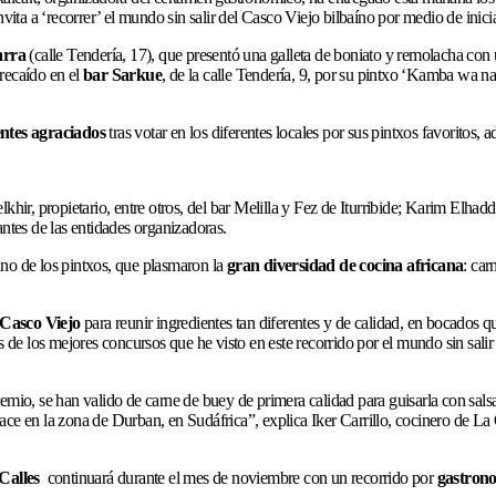
invita a ‘recorrer’ el mundo sin salir del Casco Viejo bilbaíno por medio de inici
arra
(calle Tendería, 17), que presentó una galleta de boniato y remolacha con 
recaído en el
bar Sarkue
, de la calle Tendería, 9, por su pintxo ‘Kamba wa naz
ientes agraciados
tras votar en los diferentes locales por sus pintxos favoritos,
r, propietario, entre otros, del bar Melilla y Fez de Iturribide; Karim Elhadd
antes de las entidades organizadoras.
no de los pintxos, que plasmaron la
gran diversidad de cocina africana
: car
l Casco Viejo
para reunir ingredientes tan diferentes y de calidad, en bocados q
e los mejores concursos que he visto en este recorrido por el mundo sin salir
emio, se han valido de carne de buey de primera calidad para guisarla con salsas
ace en la zona de Durban, en Sudáfrica”, explica Iker Carrillo, cocinero de L
Calles
continuará durante el mes de noviembre con un recorrido por
gastron