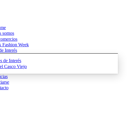
me
s somos
comercios
k Fashion Week
e Interés
s de Interés
del Casco Viejo
cias
iarse
acto