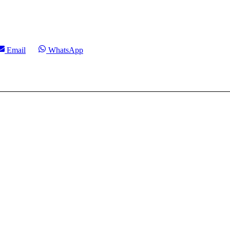
Compartir
Compartir
Email
WhatsApp
en
en