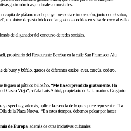
ativas gastronómicas, culturales o musicales.
un copita de plátano macho, cuya presencia e innovación, junto con el sabor,
i’, un pintxo de pasta brick con langostinos cocidos en salsa de coco al estilo
 además de al ganador del concurso de redes sociales.
adi, propietario del Restaurante Berebar en la calle San Francisco; Alu
ne de buey y búfalo, quesos de diferentes estilos, aves, cuscús, codero,
ue lleguen al público billbaíno.
“Me ha sorprendido gratamente
. Ha
 del Casco Viejo”, señala Luis Arbiol, propietario de Ultramarinos Gregorio
 y especias y, además, aplicar la esencia de lo que quiere representar. “La
a Olla de la Plaza Nueva. “En estos tiempos, debemos pelear por hacer
omía de Europa
, además de otras iniciativas culturales.