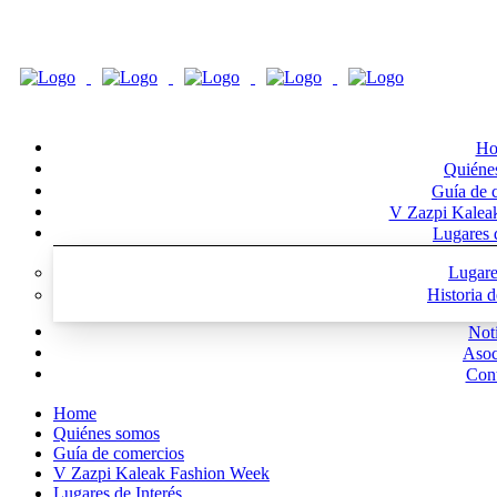
Ho
Quiéne
Guía de 
V Zazpi Kalea
Lugares d
Lugare
Historia 
Noti
Asoc
Cont
Home
Quiénes somos
Guía de comercios
V Zazpi Kaleak Fashion Week
Lugares de Interés