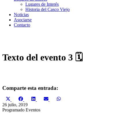
Lugares de Interés
Historia del Casco Viejo
Noticias
Asociarse
Contacto
Texto del evento 3 🗓
Comparte esta entrada:
Compartir
Compartir
Compartir
Compartir
Compartir
X
Facebook
LinkedIn
Email
WhatsApp
en
en
en
en
en
(Twitter)
26 julio, 2019
Programado
Eventos