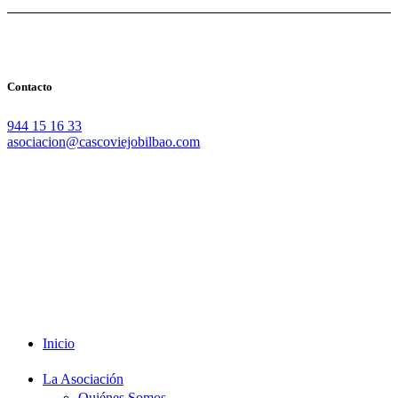
Contacto
944 15 16 33
asociacion@cascoviejobilbao.com
Redes Sociales
Intranet
Promociones
Proveedores
Documentación
Formación
Inicio
La Asociación
Quiénes Somos