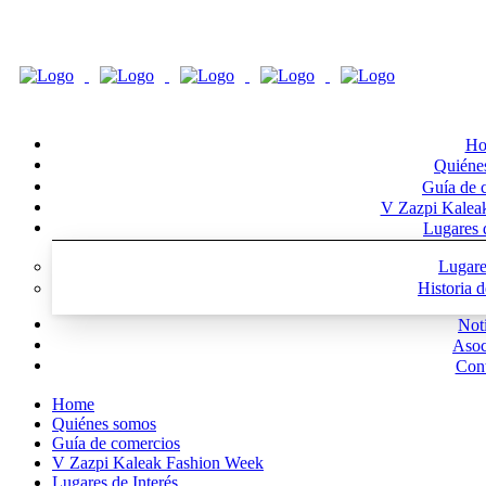
Ho
Quiéne
Guía de 
V Zazpi Kalea
Lugares d
Lugare
Historia 
Noti
Asoc
Cont
Home
Quiénes somos
Guía de comercios
V Zazpi Kaleak Fashion Week
Lugares de Interés