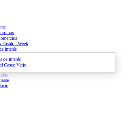
me
s somos
comercios
k Fashion Week
e Interés
s de Interés
del Casco Viejo
cias
iarse
acto