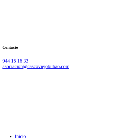
Contacto
944 15 16 33
asociacion@cascoviejobilbao.com
Redes Sociales
Intranet
Promociones
Proveedores
Documentación
Formación
Inicio