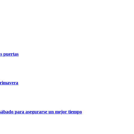
us puertas
primavera
 y sábado para asegurarse un mejor tiempo