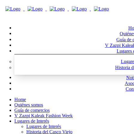
Ho
Quiéne
Guía de 
V Zazpi Kalea
Lugares d
Lugare
Historia 
Noti
Asoc
Cont
Home
Quiénes somos
Guía de comercios
V Zazpi Kaleak Fashion Week
Lugares de Interés
Lugares de Interés
Historia del Casco Viejo