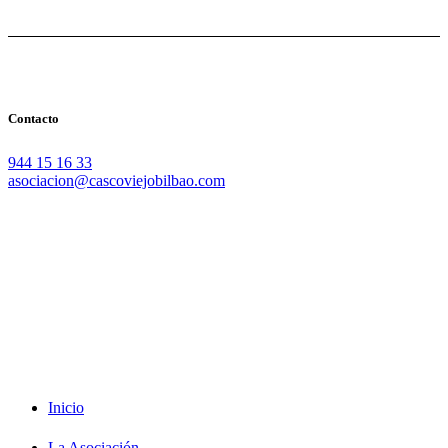
Contacto
944 15 16 33
asociacion@cascoviejobilbao.com
Redes Sociales
Intranet
Promociones
Proveedores
Documentación
Formación
Inicio
La Asociación