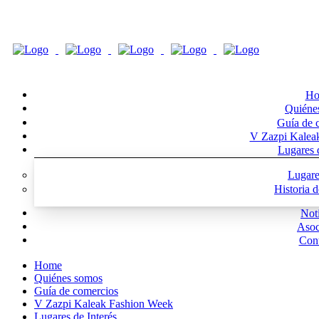
Ho
Quiéne
Guía de 
V Zazpi Kalea
Lugares d
Lugare
Historia 
Noti
Asoc
Cont
Home
Quiénes somos
Guía de comercios
V Zazpi Kaleak Fashion Week
Lugares de Interés