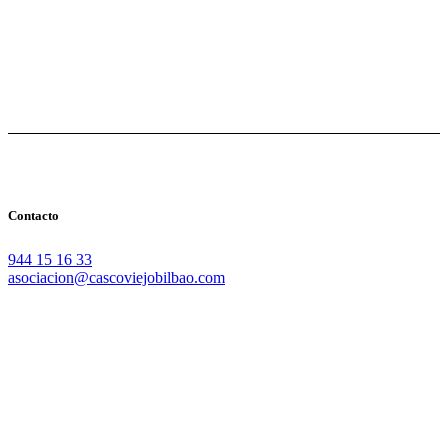
Contacto
944 15 16 33
asociacion@cascoviejobilbao.com
Redes Sociales
Intranet
Promociones
Proveedores