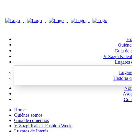
Ho
Quiéne
Guía de 
V Zazpi Kalea
Lugares d
Lugare
Historia 
Noti
Asoc
Cont
Home
Quiénes somos
Guía de comercios
V Zazpi Kaleak Fashion Week
Lugares de Interés