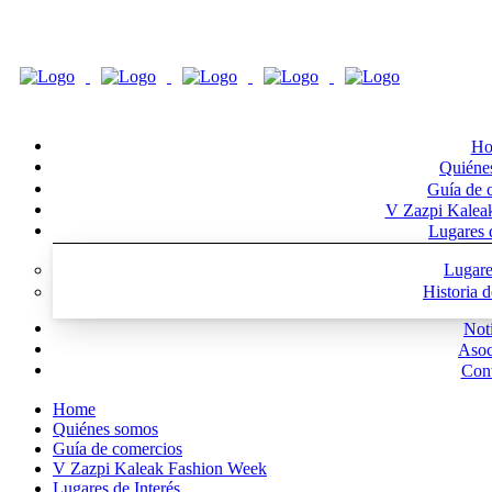
Ho
Quiéne
Guía de 
V Zazpi Kalea
Lugares d
Lugare
Historia 
Noti
Asoc
Cont
Home
Quiénes somos
Guía de comercios
V Zazpi Kaleak Fashion Week
Lugares de Interés