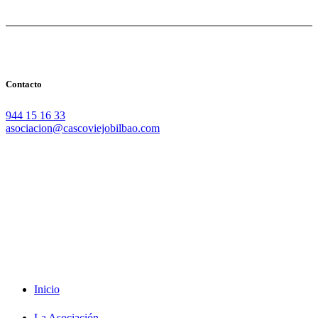
Contacto
944 15 16 33
asociacion@cascoviejobilbao.com
Redes Sociales
Intranet
Promociones
Proveedores
Documentación
Formación
Inicio
La Asociación