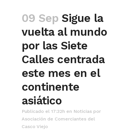
09 Sep
Sigue la
vuelta al mundo
por las Siete
Calles centrada
este mes en el
continente
asiático
Publicado el 17:32h
en
Noticias
por
Asociación de Comerciantes del
Casco Viejo