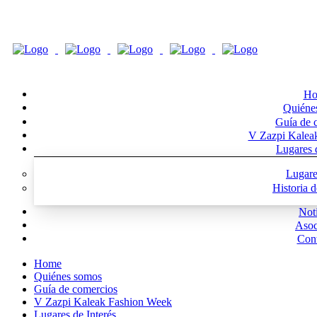
Ho
Quiéne
Guía de 
V Zazpi Kalea
Lugares d
Lugare
Historia 
Noti
Asoc
Cont
Home
Quiénes somos
Guía de comercios
V Zazpi Kaleak Fashion Week
Lugares de Interés