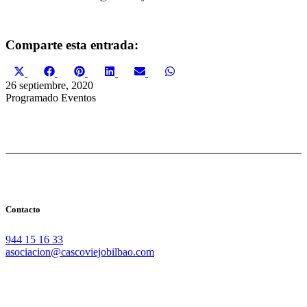
Comparte esta entrada:
Compartir
Compartir
Compartir
Compartir
Compartir
Compartir
X
Facebook
Pinterest
LinkedIn
Email
WhatsApp
en
en
en
en
en
en
(Twitter)
26 septiembre, 2020
Programado
Eventos
Contacto
944 15 16 33
asociacion@cascoviejobilbao.com
Redes Sociales