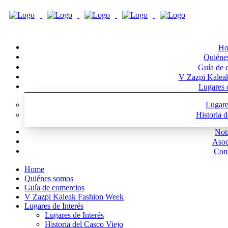
Ho
Quiéne
Guía de 
V Zazpi Kalea
Lugares d
Lugare
Historia 
Noti
Asoc
Cont
Home
Quiénes somos
Guía de comercios
V Zazpi Kaleak Fashion Week
Lugares de Interés
Lugares de Interés
Historia del Casco Viejo