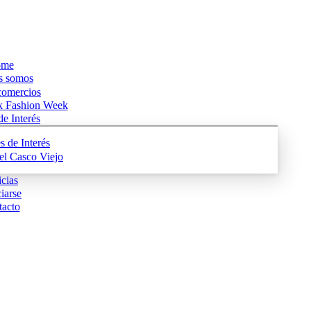
me
s somos
comercios
k Fashion Week
e Interés
s de Interés
del Casco Viejo
cias
iarse
acto