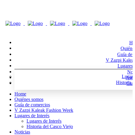
Ho
Quiéne
Guía de 
V Zazpi Kalea
Lugares d
Noti
Lugare
Asoc
Historia 
Cont
Home
Quiénes somos
Guía de comercios
V Zazpi Kaleak Fashion Week
Lugares de Interés
Lugares de Interés
Historia del Casco Viejo
Noticias