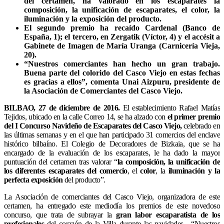
del certamen, ha valorado en los escaparates la
composición, la unificación de escaparates, el color, la
iluminación y la exposición del producto.
El segundo premio ha recaído Cardenal (Banco de
España, 1); el tercero, en Zergatik (Víctor, 4) y el accésit a
Gabinete de Imagen de María Uranga (Carnicería Vieja,
20).
“Nuestros comerciantes han hecho un gran trabajo.
Buena parte del colorido del Casco Viejo en estas fechas
es gracias a ellos”, comenta Unai Aizpuru, presidente de
la Asociación de Comerciantes del Casco Viejo.
BILBAO, 27 de diciembre de 2016.
El establecimiento Rafael Matías
Tejidos, ubicado en la calle Correo 14, se ha alzado con
el primer premio
del I Concurso Navideño de Escaparates del Casco Viejo,
celebrado en
las últimas semanas y en el que han participado 31 comercios del enclave
histórico bilbaíno. El Colegio de Decoradores de Bizkaia, que se ha
encargado de la evaluación de los escaparates, le ha dado la mayor
puntuación del certamen tras valorar “
la composición, la unificación de
los diferentes escaparates del comercio
, el
color
, la
iluminación y la
perfecta exposición
del producto”.
La Asociación de comerciantes del Casco Viejo, organizadora de este
certamen, ha entregado este mediodía los premios de este novedoso
concurso, que trata de subrayar la
gran labor escaparatista de los
profesionales
del corazón de la Villa durante las navidades. “Nuestros