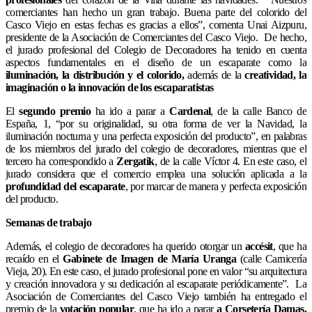
comerciantes han hecho un gran trabajo. Buena parte del colorido del
Casco Viejo en estas fechas es gracias a ellos”, comenta Unai Aizpuru,
presidente de la Asociación de Comerciantes del Casco Viejo. De hecho,
el jurado profesional del Colegio de Decoradores ha tenido en cuenta
aspectos fundamentales en el diseño de un escaparate como la
iluminación, la distribución y el colorido,
además de la
creatividad, la
imaginación o la innovación de los escaparatistas
El
segundo premio
ha ido a parar a
Cardenal
, de la calle Banco de
España, 1, “por su originalidad, su otra forma de ver la Navidad, la
iluminación nocturna y una perfecta exposición del producto”, en palabras
de los miembros del jurado del colegio de decoradores, mientras que el
tercero ha correspondido a
Zergatik
, de la calle Víctor 4. En este caso, el
jurado considera que el comercio emplea una solución aplicada a la
profundidad del escaparate
, por marcar de manera y perfecta exposición
del producto.
Semanas de trabajo
Además, el colegio de decoradores ha querido otorgar un
accésit
, que ha
recaído en el
Gabinete de Imagen de María Uranga
(calle Carnicería
Vieja, 20). En este caso, el jurado profesional pone en valor “su arquitectura
y creación innovadora y su dedicación al escaparate periódicamente”. La
Asociación de Comerciantes del Casco Viejo también ha entregado el
premio de la
votación popular
, que ha ido a parar
a Corsetería Damas,