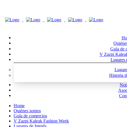
Ho
Quiéne
Guía de 
V Zazpi Kalea
Lugares d
Lugare
Historia 
Noti
Asoc
Cont
Home
Quiénes somos
Guía de comercios
V Zazpi Kaleak Fashion Week
Lugares de Interés