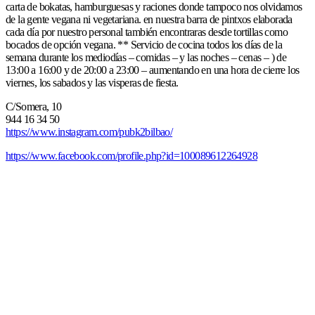
carta de bokatas, hamburguesas y raciones donde tampoco nos olvidamos
de la gente vegana ni vegetariana. en nuestra barra de pintxos elaborada
cada día por nuestro personal también encontraras desde tortillas como
bocados de opción vegana. ** Servicio de cocina todos los días de la
semana durante los mediodías – comidas – y las noches – cenas – ) de
13:00 a 16:00 y de 20:00 a 23:00 – aumentando en una hora de cierre los
viernes, los sabados y las visperas de fiesta.
C/Somera, 10
944 16 34 50
https://www.instagram.com/pubk2bilbao/
https://www.facebook.com/profile.php?id=100089612264928