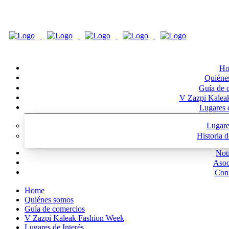
Ho
Quiéne
Guía de 
V Zazpi Kalea
Lugares d
Lugare
Historia 
Noti
Asoc
Cont
Home
Quiénes somos
Guía de comercios
V Zazpi Kaleak Fashion Week
Lugares de Interés