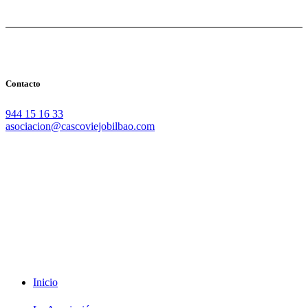
Contacto
944 15 16 33
asociacion@cascoviejobilbao.com
Redes Sociales
Intranet
Promociones
Proveedores
Documentación
Formación
Inicio