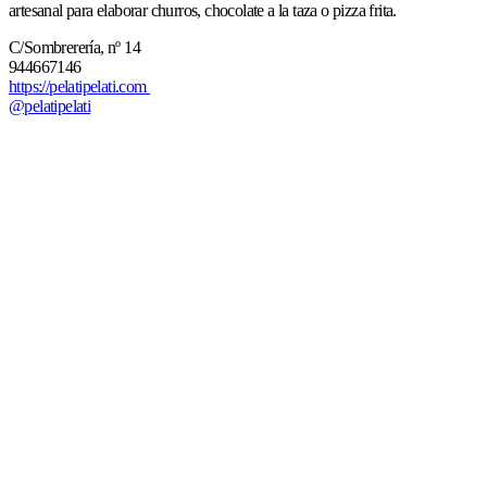
artesanal para elaborar churros, chocolate a la taza o pizza frita.
C/Sombrerería, nº 14
944667146
https://pelatipelati.com
@pelatipelati