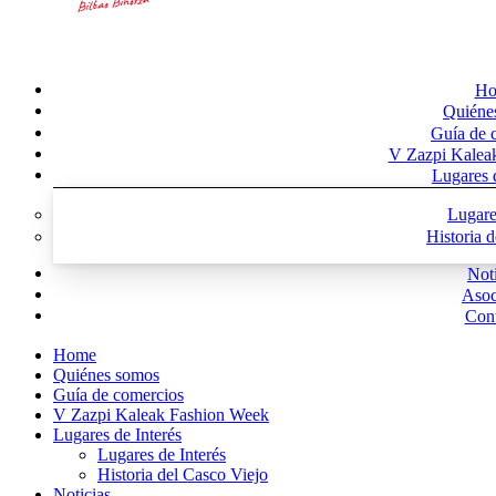
Ho
Quiéne
Guía de 
V Zazpi Kalea
Lugares d
Lugare
Historia 
Noti
Asoc
Cont
Home
Quiénes somos
Guía de comercios
V Zazpi Kaleak Fashion Week
Lugares de Interés
Lugares de Interés
Historia del Casco Viejo
Noticias