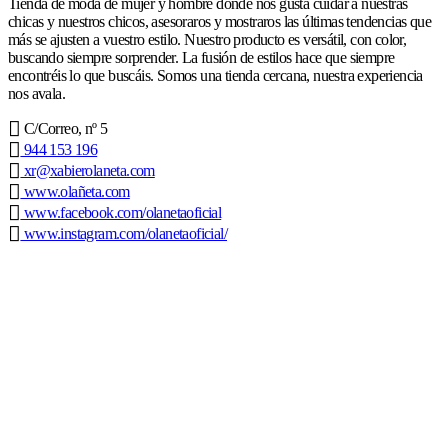
Tienda de moda de mujer y hombre donde nos gusta cuidar a nuestras
chicas y nuestros chicos, asesoraros y mostraros las últimas tendencias que
más se ajusten a vuestro estilo. Nuestro producto es versátil, con color,
buscando siempre sorprender. La fusión de estilos hace que siempre
encontréis lo que buscáis. Somos una tienda cercana, nuestra experiencia
nos avala.
C/Correo, nº 5
944 153 196
xr@xabierolaneta.com
www.olañeta.com
www.facebook.com/olanetaoficial
www.instagram.com/olanetaoficial/