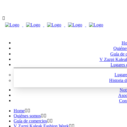
Ho
Quiéne
Guía de 
V Zazpi Kalea
Lugares d
Lugare
Historia 
Noti
Asoc
Cont
Home
Quiénes somos
Guía de comercios
V Zazpi Kaleak Fashion Week