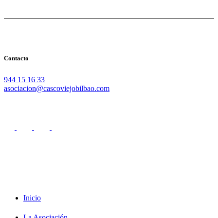
Contacto
944 15 16 33
asociacion@cascoviejobilbao.com
Redes Sociales
Intranet
Promociones
Proveedores
Documentación
Formación
Inicio
La Asociación