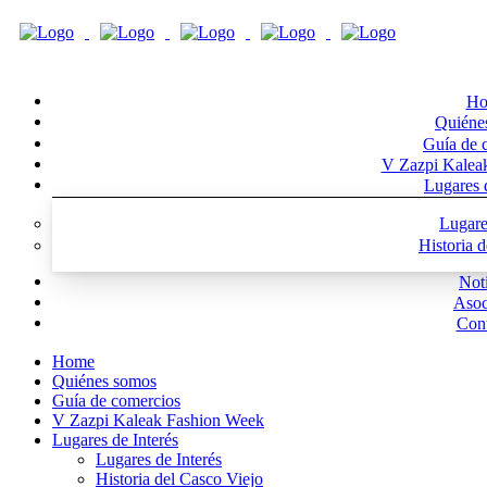
Ho
Quiéne
Guía de 
V Zazpi Kalea
Lugares d
Lugare
Historia 
Noti
Asoc
Cont
Home
Quiénes somos
Guía de comercios
V Zazpi Kaleak Fashion Week
Lugares de Interés
Lugares de Interés
Historia del Casco Viejo