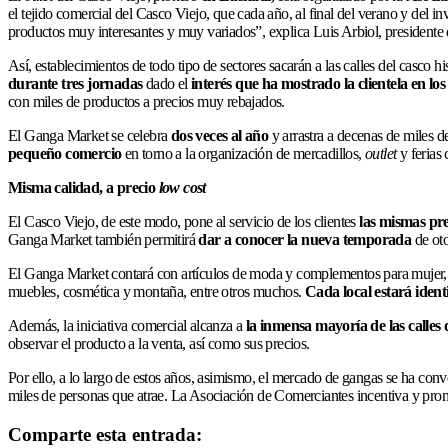
el tejido comercial del Casco Viejo, que cada año, al final del verano y del in
productos muy interesantes y muy variados”, explica Luis Arbiol, presidente 
Así, establecimientos de todo tipo de sectores sacarán a las calles del casco hi
durante tres jornadas
dado el
interés que ha mostrado la clientela en los
con miles de productos a precios muy rebajados.
El Ganga Market se celebra
dos veces al año
y arrastra a decenas de miles 
pequeño comercio
en torno a la organización de mercadillos,
outlet
y ferias 
Misma calidad, a precio
low cost
El Casco Viejo, de este modo, pone al servicio de los clientes
las mismas pre
Ganga Market también permitirá
dar a conocer la nueva temporada
de oto
El Ganga Market contará con artículos de moda y complementos para mujer, hombre
muebles, cosmética y montaña, entre otros muchos.
Cada local estará ident
Además, la iniciativa comercial alcanza a
la inmensa mayoría de las calles 
observar el producto a la venta, así como sus precios.
Por ello, a lo largo de estos años, asimismo, el mercado de gangas se ha con
miles de personas que atrae. La Asociación de Comerciantes incentiva y prom
Comparte esta entrada: