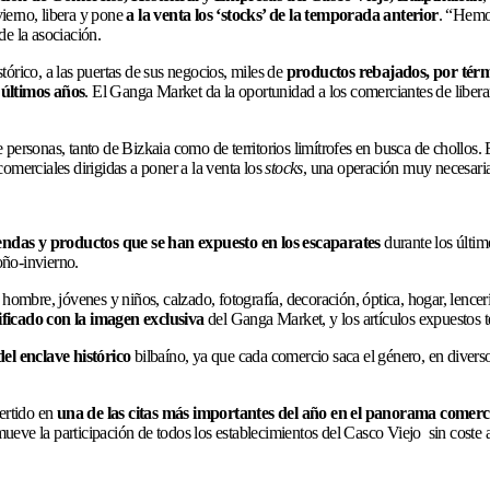
vierno, libera y pone
a la venta los ‘stocks’ de la temporada anterior
. “Hemos
de la asociación.
stórico, a las puertas de sus negocios, miles de
productos rebajados, por tér
 últimos años
. El Ganga Market da la oportunidad a los comerciantes de liberar 
de personas, tanto de Bizkaia como de territorios limítrofes en busca de chollo
comerciales dirigidas a poner a la venta los
stocks
, una operación muy necesari
ndas y productos que se han expuesto en los escaparates
durante los últi
ño-invierno.
, jóvenes y niños, calzado, fotografía, decoración, óptica, hogar, lencería, reg
ificado
con la imagen exclusiva
del Ganga Market, y los artículos expuestos 
del enclave histórico
bilbaíno, ya que cada comercio saca el género, en diverso
vertido en
una de las citas más importantes del año en el panorama comerc
ueve la participación de todos los establecimientos del Casco Viejo sin coste 