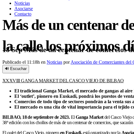
Noticias
Asociarse
Contacto
Más de un centenar de
la calle los próximos d
18 Sep
Más de un centenar de comercios del 
Publicado el 11:18h
en
Noticias
por
Asociación de Comerciantes del 
🔊 Escuchar
XXXVIII GANGA MARKET DEL CASCO VIEJO DE BILBAO
El tradicional Ganga Market, el mercado de gangas al aire
El ‘outlet’, pionero en Euskadi, pondrá los puestos de venta,
Comercios de todo tipo de sectores pondrán a la venta sus a
El mercado es una cita
de vital importancia
para el tejido 
BILBAO, 18 de septiembre de 2023.
El
Ganga Market
del Casco Viejo d
38ª edición con los chollos de más de un centenar de comercios, que sacarán a
El
oulet
del Casco Viejo, pionero
en Euskadi,
está organizado por la
Asocia