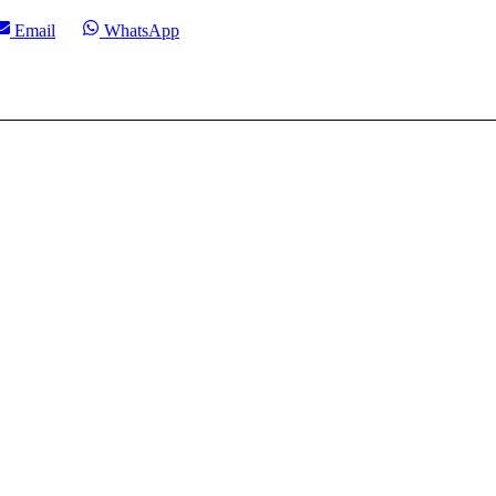
Compartir
Compartir
Email
WhatsApp
en
en