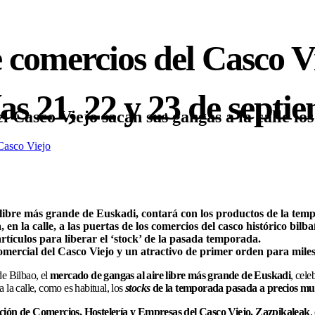
 comercios del Casco Vi
ías 21, 22 y 23 de septi
Casco Viejo sacan sus gangas a la calle los
Casco Viejo
 libre más grande de Euskadi, contará con los productos de la te
 en la calle, a las puertas de los comercios del casco histórico bilba
rtículos para liberar el ‘stock’ de la pasada temporada.
comercial del Casco Viejo y un atractivo de primer orden para miles d
e Bilbao, el
mercado de gangas al aire libre más grande de Euskadi
, cele
 la calle, como es habitual, los
stocks
de la temporada pasada a precios mu
ción de Comercios, Hostelería y Empresas del Casco Viejo, Zazpikaleak
,