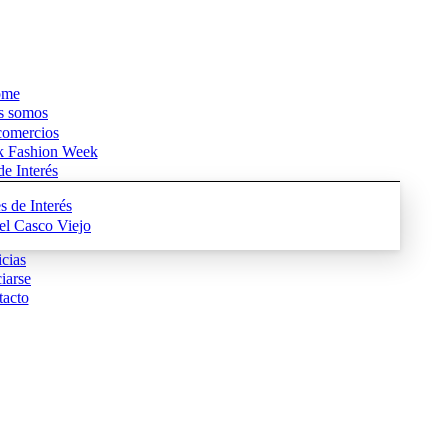
me
s somos
comercios
k Fashion Week
e Interés
s de Interés
del Casco Viejo
cias
iarse
acto