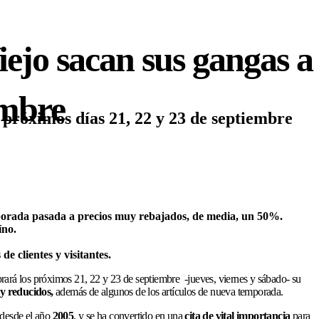
ejo sacan sus gangas a
embre
 próximos días 21, 22 y 23 de septiembre
mporada pasada a precios muy rebajados, de media, un 50%.
íno.
e clientes y visitantes.
brará los próximos 21, 22 y 23 de septiembre -jueves, viernes y sábado- su
y reducidos,
además de algunos de los artículos de nueva temporada.
 desde el año
2005
, y se ha convertido en una
cita de vital importancia
para