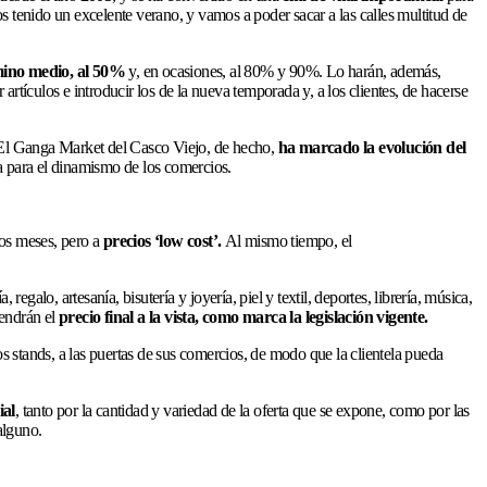
 tenido un excelente verano, y vamos a poder sacar a las calles multitud de
mino medio, al 50%
y, en ocasiones, al 80% y 90%. Lo harán, además,
artículos e introducir los de la nueva temporada y, a los clientes, de hacerse
s. El Ganga Market del Casco Viejo, de hecho,
ha marcado la evolución del
a para el dinamismo de los comercios.
mos meses, pero a
precios ‘
low cost’
.
Al mismo tiempo, el
alo, artesanía, bisutería y joyería, piel y textil, deportes, librería, música,
tendrán el
precio final a la vista, como marca la legislación vigente.
s stands, a las puertas de sus comercios, de modo que la clientela pueda
ial
, tanto por la cantidad y variedad de la oferta que se expone, como por las
alguno.