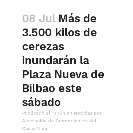
08 Jul
Más de
3.500 kilos de
cerezas
inundarán la
Plaza Nueva de
Bilbao este
sábado
Publicado el 13:15h
en
Noticias
por
Asociación de Comerciantes del
Casco Viejo