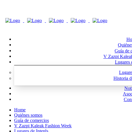
Ho
Quiéne
Guía de 
V Zazpi Kalea
Lugares d
Lugare
Historia 
Noti
Asoc
Cont
Home
Quiénes somos
Guía de comercios
V Zazpi Kaleak Fashion Week
Lugares de Interés