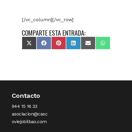
[/vc_column][/vc_row]
COMPARTE ESTA ENTRADA:
X
Facebook
Pinterest
LinkedIn
Email
WhatsApp
(Twitter)
Contacto
944 15 16 33
asociacion@casc
oviejobilbao.com