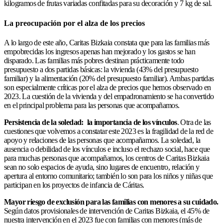
kilogramos de frutas variadas confitadas para su decoración y 7 kg de sal.
La preocupación por el alza de los precios
A lo largo de este año, Caritas Bizkaia constata que para las familias más
empobrecidas los ingresos apenas han mejorado y los gastos se han
disparado. Las familias más pobres destinan prácticamente todo
presupuesto a dos partidas básicas: la vivienda (43% del presupuesto
familiar) y la alimentación (20% del presupuesto familiar). Ambas partidas
son especialmente críticas por el alza de precios que hemos observado en
2023. La cuestión de la vivienda y del empadronamiento se ha convertido
en el principal problema para las personas que acompañamos.
Persistencia de la soledad: la importancia de los vínculos
. Otra de las
cuestiones que volvemos a constatar este 2023 es la fragilidad de la red de
apoyo y relaciones de las personas que acompañamos. La soledad, la
ausencia o debilidad de los vínculos e incluso el rechazo social, hace que
para muchas personas que acompañamos, los centros de Caritas Bizkaia
sean no solo espacios de ayuda, sino lugares de encuentro, relación y
apertura al entorno comunitario; también lo son para los niños y niñas que
participan en los proyectos de infancia de Cáritas.
M
a
y
o
r riesgo de exclusión para las familias con menores a su cuidado.
Según datos provisionales de intervención de Caritas Bizkaia, el 45% de
nuestra intervención en el 2023 fue con familias con menores (más de