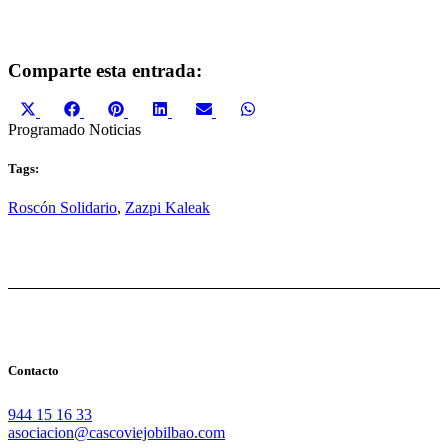
Comparte esta entrada:
Compartir
Compartir
Compartir
Compartir
Compartir
Compartir
X
Facebook
Pinterest
LinkedIn
Email
WhatsApp
en
en
en
en
en
en
(Twitter)
Programado
Noticias
Tags:
Roscón Solidario
,
Zazpi Kaleak
Contacto
944 15 16 33
asociacion@cascoviejobilbao.com