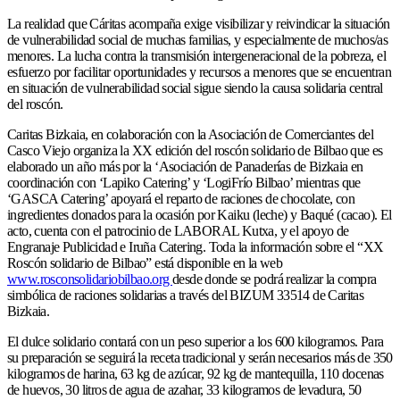
La realidad que Cáritas acompaña exige visibilizar y reivindicar la situación
de vulnerabilidad social de muchas familias, y especialmente de muchos/as
menores. La lucha contra la transmisión intergeneracional de la pobreza, el
esfuerzo por facilitar oportunidades y recursos a menores que se encuentran
en situación de vulnerabilidad social sigue siendo la causa solidaria central
del roscón.
Caritas Bizkaia, en colaboración con la Asociación de Comerciantes del
Casco Viejo organiza la XX edición del roscón solidario de Bilbao que es
elaborado un año más por la ‘Asociación de Panaderías de Bizkaia en
coordinación con ‘Lapiko Catering’ y ‘LogiFrío Bilbao’ mientras que
‘GASCA Catering’ apoyará el reparto de raciones de chocolate, con
ingredientes donados para la ocasión por Kaiku (leche) y Baqué (cacao). El
acto, cuenta con el patrocinio de LABORAL Kutxa, y el apoyo de
Engranaje Publicidad e Iruña Catering. Toda la información sobre el “XX
Roscón solidario de Bilbao” está disponible en la web
www.rosconsolidariobilbao.org
desde donde se podrá realizar la compra
simbólica de raciones solidarias a través del BIZUM 33514 de Caritas
Bizkaia.
El dulce solidario contará con un peso superior a los 600 kilogramos. Para
su preparación se seguirá la receta tradicional y serán necesarios más de 350
kilogramos de harina, 63 kg de azúcar, 92 kg de mantequilla, 110 docenas
de huevos, 30 litros de agua de azahar, 33 kilogramos de levadura, 50