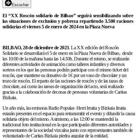
Escuchar
El
“
X
X R
os
c
ó
n s
o
li
da
rio
d
e
B
il
ba
o
” s
e
g
u
i
rá s
en
si
b
i
li
z
and
o s
o
b
re
l
a
s
s
it
ua
c
i
o
ne
s
d
e
ex
c
l
u
si
ó
n y
pob
r
e
z
a r
epa
rti
end
o 3
.5
00 r
a
c
i
o
ne
s
s
ol
i
da
ri
a
s
e
l
v
i
e
r
ne
s 5
d
e
ene
ro
d
e 20
2
4
e
n la Pl
a
z
a N
ue
v
a
BILBAO, 28 de diciembre de 2023
. La XX edición del Roscón
Solidario se desarrollará el 5 de enero en la Plaza Nueva de Bilbao, desde
las 10:00 de la mañana hasta las 14:30h. Durante el mismo, se realizarán
diferentes actividades de animación como talleres infantiles y diversos
sorteos en los que las personas podrán participar con el mismo ticket del
roscón, que mantiene su donativo de 1€ por un vaso de chocolate y un
trozo de roscón. El reparto de las raciones de roscón y de las tazas de
chocolate, así como las tareas de organización del acto, será realizado
gracias a la colaboración de decenas de personas voluntarias de Caritas
Bizkaia.
Un año más, las emisoras Radio Popular- Herri Irratia y Bizkaia Irratia
estarán presentes en el espacio para retransmitir el evento y difundir la causa
solidaria objeto del mismo. Asimismo, a las 12:00 se mantendrá la
tradicional foto institucional en la que participarán diferentes autoridades y
representantes de la sociedad vizcaína junto con representantes también de
voluntariado de Caritas Bizkaia piedra angular de la entidad.