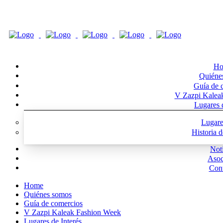
Ho
Quiéne
Guía de 
V Zazpi Kalea
Lugares d
Lugare
Historia 
Noti
Asoc
Cont
Home
Quiénes somos
Guía de comercios
V Zazpi Kaleak Fashion Week
Lugares de Interés