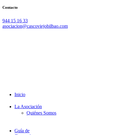
Contacto
944 15 16 33
asociacion@cascoviejobilbao.com
Redes Sociales
Intranet
Promociones
Proveedores
Documentación
Formación
Inicio
La Asociación
Quiénes Somos
Guía de