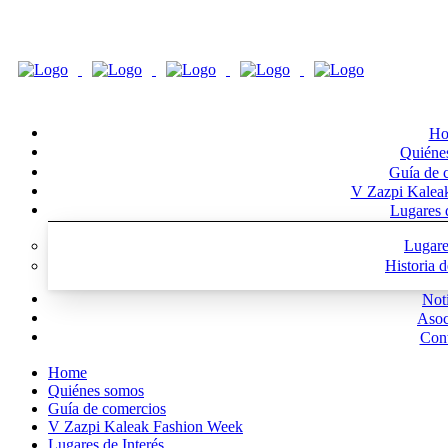
Ho
Quiéne
Guía de 
V Zazpi Kalea
Lugares d
Lugare
Historia 
Noti
Asoc
Cont
Home
Quiénes somos
Guía de comercios
V Zazpi Kaleak Fashion Week
Lugares de Interés