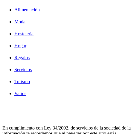
Alimentación
Moda
Hostelería
Hogar
Regalos
Servicios
Turismo
Varios
Diseño Web Bilbao Bobysuh
En cumplimiento con Ley 34/2002, de servicios de la sociedad de la
información te recordamos que al navegar por este sitio estás