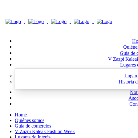
Ho
Quiéne
Guía de 
V Zazpi Kalea
Lugares d
Lugare
Historia 
Noti
Asoc
Cont
Home
Quiénes somos
Guía de comercios
V Zazpi Kaleak Fashion Week
Lugares de Interés