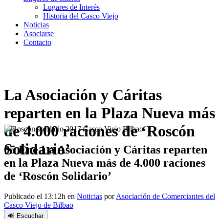
Lugares de Interés
Historia del Casco Viejo
Noticias
Asociarse
Contacto
La Asociación y Cáritas
reparten en la Plaza Nueva más
de 4.000 raciones de ‘Roscón
Solidario’
05 Ene
La Asociación y Cáritas reparten
en la Plaza Nueva más de 4.000 raciones
de ‘Roscón Solidario’
Publicado el 13:12h
en
Noticias
por
Asociación de Comerciantes del
Casco Viejo de Bilbao
🔊 Escuchar