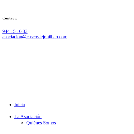
Contacto
944 15 16 33
asociacion@cascoviejobilbao.com
Redes Sociales
Intranet
Promociones
Proveedores
Documentación
Formación
Inicio
La Asociación
Quiénes Somos