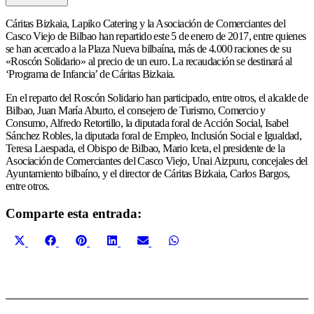
Cáritas Bizkaia, Lapiko Catering y la Asociación de Comerciantes del
Casco Viejo de Bilbao han repartido este 5 de enero de 2017, entre quienes
se han acercado a la Plaza Nueva bilbaína, más de 4.000 raciones de su
«Roscón Solidario» al precio de un euro. La recaudación se destinará al
‘Programa de Infancia’ de Cáritas Bizkaia.
En el reparto del Roscón Solidario han participado, entre otros, el alcalde de
Bilbao, Juan María Aburto, el consejero de Turismo, Comercio y
Consumo, Alfredo Retortillo, la diputada foral de Acción Social, Isabel
Sánchez Robles, la diputada foral de Empleo, Inclusión Social e Igualdad,
Teresa Laespada, el Obispo de Bilbao, Mario Iceta, el presidente de la
Asociación de Comerciantes del Casco Viejo, Unai Aizpuru, concejales del
Ayuntamiento bilbaíno, y el director de Cáritas Bizkaia, Carlos Bargos,
entre otros.
Comparte esta entrada:
Compartir
Compartir
Compartir
Compartir
Compartir
Compartir
X
Facebook
Pinterest
LinkedIn
Email
WhatsApp
en
en
en
en
en
en
(Twitter)