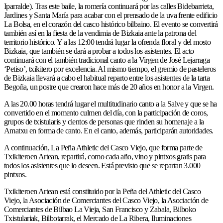
Iparralde). Tras este baile, la romería continuará por las calles Bidebarrieta,
Jardines y Santa María para acabar con el prensado de la uva frente edificio
La Bolsa, en el corazón del casco histórico bilbaino. El evento se convertirá
también así en la fiesta de la vendimia de Bizkaia ante la patrona del
territorio histórico. Y a las 12:00 tendrá lugar la ofrenda floral y del mosto
Bizkaia, que también se dará a probar a todos los asistentes. El acto
continuará con el también tradicional canto a la Virgen de José Lejarraga
‘Petiso’, txikitero por excelencia. Al mismo tiempo, el gremio de pasteleros
de Bizkaia llevará a cabo el habitual reparto entre los asistentes de la tarta
Begoña, un postre que crearon hace más de 20 años en honor a la Virgen.
A las 20.00 horas tendrá lugar el multitudinario canto a la Salve y que se ha
convertido en el momento culmen del día, con la participación de coros,
grupos de txistularis y cientos de personas que rinden su homenaje a la
Amatxu en forma de canto. En el canto, además, participarán autoridades.
A continuación, La Peña Athletic del Casco Viejo, que forma parte de
Txikiteroen Artean, repartirá, como cada año, vino y pintxos gratis para
todos los asistentes que lo deseen. Está previsto que se repartan 3.000
pintxos.
Txikiteroen Artean está constituido por la Peña del Athletic del Casco
Viejo, la Asociación de Comerciantes del Casco Viejo, la Asociación de
Comerciantes de Bilbao La Vieja, San Francisco y Zabala, Bilboko
Txistulariak, Bilbotarrak, el Mercado de La Ribera, Iluminaciones