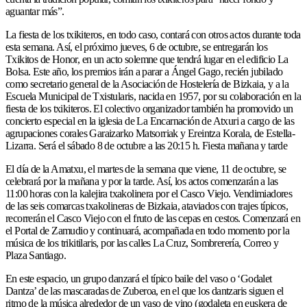
aguantar más”.
La fiesta de los txikiteros, en todo caso, contará con otros actos durante toda
esta semana. Así, el próximo jueves, 6 de octubre, se entregarán los
Txikitos de Honor, en un acto solemne que tendrá lugar en el edificio La
Bolsa. Este año, los premios irán a parar a Ángel Gago, recién jubilado
como secretario general de la Asociación de Hostelería de Bizkaia, y a la
Escuela Municipal de Txistularis, nacida en 1957, por su colaboración en la
fiesta de los txikiteros. El colectivo organizador también ha promovido un
concierto especial en la iglesia de La Encarnación de Atxuri a cargo de las
agrupaciones corales Garaizarko Matsorriak y Ereintza Korala, de Estella-
Lizarra. Será el sábado 8 de octubre a las 20:15 h. Fiesta mañana y tarde
El día de la Amatxu, el martes de la semana que viene, 11 de octubre, se
celebrará por la mañana y por la tarde. Así, los actos comenzarán a las
11:00 horas con la kalejira txakolinera por el Casco Viejo. Vendimiadores
de las seis comarcas txakolineras de Bizkaia, ataviados con trajes típicos,
recorrerán el Casco Viejo con el fruto de las cepas en cestos. Comenzará en
el Portal de Zamudio y continuará, acompañada en todo momento por la
música de los trikitilaris, por las calles La Cruz, Sombrerería, Correo y
Plaza Santiago.
En este espacio, un grupo danzará el típico baile del vaso o ‘Godalet
Dantza’ de las mascaradas de Zuberoa, en el que los dantzaris siguen el
ritmo de la música alrededor de un vaso de vino (godaleta en euskera de