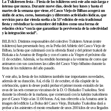
La Txikiteroen festa – Fiesta de los txikiteros será este año más larga e
intensa que nunca. Durante nueve días, desde hoy lunes y hasta el
martes de la semana que viene, el Casco Viejo de Bilbao acogerá un
sinfín de actos, coros, homenajes y diferentes actividades lúdicas, que
servirán para dar rienda suelta a la 53º edición de esta tradicional
fiesta y reivindicar la costumbre del txikiteo como una forma de
relación cívica “con la que garantizar la pervivencia de la colectividad
y la integración social”.
BILBAO. Distintos responsables del colectivo Txikitero Artean (entre
txikiteros) han presentado hoy, en la Peña del Athletic del Casco Viejo de
Bilbao, la fiesta que culminará con la ofrenda floral y del primer txakoli de
Bizkaia a la Amatxu de Begoña y con el canto a la Virgen el próximo día
11 de octubre. Además, se ha rendido homenaje a la veintena de coros que
animaron con sus canciones las calles del Casco Viejo bilbaino durante la
fiesta de los txikiteros del año pasado.
Y este año, la fiesta de los txikiteros también trae importantes novedades,
además de su duración. Así, el día 11 de octubre, el día cúspide de la
celebración, quien lo desee podrá probar el primer mosto extraído de las
uvas de las seis comarcas vizcainas de la D. O Bizkaiko Txakolina. Será
durante la ofrenda de la mañana, que comenzará con la kalejira txakolinera
por el Casco Viejo a las 11:00 horas. Así, tras ofrecerlo a la Amatxu ante la
imagen del edificio La Bolsa del Casco Viejo, Bizkaiko Txakolina dará a
probar a los asistentes el mosto resultante de unos 200 kilos de uva llegados