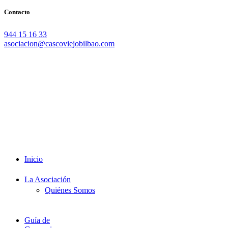
Contacto
944 15 16 33
asociacion@cascoviejobilbao.com
Redes Sociales
Intranet
Promociones
Proveedores
Documentación
Formación
Inicio
La Asociación
Quiénes Somos
Guía de