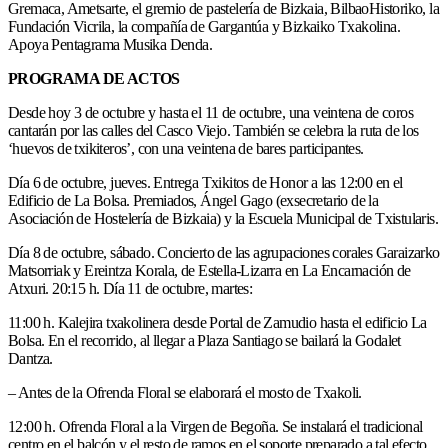
Gremaca, Ametsarte, el gremio de pastelería de Bizkaia, BilbaoHistoriko, la
Fundación Vicrila, la compañía de Gargantúa y Bizkaiko Txakolina.
Apoya Pentagrama Musika Denda.
PROGRAMA DE ACTOS
Desde hoy 3 de octubre y hasta el 11 de octubre, una veintena de coros
cantarán por las calles del Casco Viejo. También se celebra la ruta de los
‘huevos de txikiteros’, con una veintena de bares participantes.
Día 6 de octubre, jueves. Entrega Txikitos de Honor a las 12:00 en el
Edificio de La Bolsa. Premiados, Ángel Gago (exsecretario de la
Asociación de Hostelería de Bizkaia) y la Escuela Municipal de Txistularis.
Día 8 de octubre, sábado. Concierto de las agrupaciones corales Garaizarko
Matsorriak y Ereintza Korala, de Estella-Lizarra en La Encarnación de
Atxuri. 20:15 h. Día 11 de octubre, martes:
11:00 h. Kalejira txakolinera desde Portal de Zamudio hasta el edificio La
Bolsa. En el recorrido, al llegar a Plaza Santiago se bailará la Godalet
Dantza.
– Antes de la Ofrenda Floral se elaborará el mosto de Txakoli.
12:00 h. Ofrenda Floral a la Virgen de Begoña. Se instalará el tradicional
centro en el balcón y el resto de ramos en el soporte preparado a tal efecto.