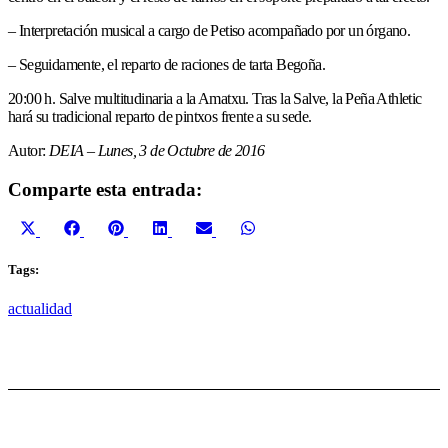
– Interpretación musical a cargo de Petiso acompañado por un órgano.
– Seguidamente, el reparto de raciones de tarta Begoña.
20:00 h. Salve multitudinaria a la Amatxu. Tras la Salve, la Peña Athletic
hará su tradicional reparto de pintxos frente a su sede.
Autor:
DEIA – Lunes, 3 de Octubre de 2016
Comparte esta entrada:
Compartir
Compartir
Compartir
Compartir
Compartir
Compartir
X
Facebook
Pinterest
LinkedIn
Email
WhatsApp
en
en
en
en
en
en
(Twitter)
Tags:
actualidad