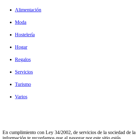
Alimentación
Moda
Hostelería
Hogar
Regalos
Servicios
Turismo
Varios
Diseño Web Bilbao Bobysuh
En cumplimiento con Ley 34/2002, de servicios de la sociedad de la
información te recordamos que al navegar por este sitio estás