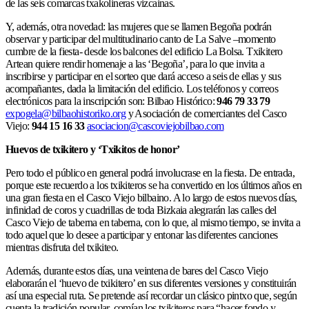
de las seis comarcas txakolineras vizcainas.
Y, además, otra novedad: las mujeres que se llamen Begoña podrán
observar y participar del multitudinario canto de La Salve –momento
cumbre de la fiesta- desde los balcones del edificio La Bolsa. Txikitero
Artean quiere rendir homenaje a las ‘Begoña’, para lo que invita a
inscribirse y participar en el sorteo que dará acceso a seis de ellas y sus
acompañantes, dada la limitación del edificio. Los teléfonos y correos
electrónicos para la inscripción son: Bilbao Histórico:
946 79 33 79
expogela@bilbaohistoriko.org
y Asociación de comerciantes del Casco
Viejo:
944 15 16 33
asociacion@cascoviejobilbao.com
Huevos de txikitero y ‘Txikitos de honor’
Pero todo el público en general podrá involucrase en la fiesta. De entrada,
porque este recuerdo a los txikiteros se ha convertido en los últimos años en
una gran fiesta en el Casco Viejo bilbaino. A lo largo de estos nuevos días,
infinidad de coros y cuadrillas de toda Bizkaia alegrarán las calles del
Casco Viejo de taberna en taberna, con lo que, al mismo tiempo, se invita a
todo aquel que lo desee a participar y entonar las diferentes canciones
mientras disfruta del txikiteo.
Además, durante estos días, una veintena de bares del Casco Viejo
elaborarán el ‘huevo de txikitero’ en sus diferentes versiones y constituirán
así una especial ruta. Se pretende así recordar un clásico pintxo que, según
cuenta la tradición popular, comían los txikiteros para “hacer fondo y