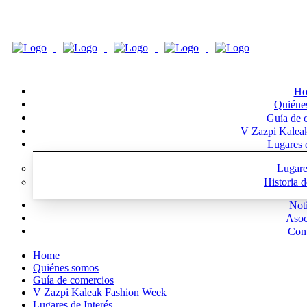
Ho
Quiéne
Guía de 
V Zazpi Kalea
Lugares d
Lugare
Historia 
Noti
Asoc
Cont
Home
Quiénes somos
Guía de comercios
V Zazpi Kaleak Fashion Week
Lugares de Interés