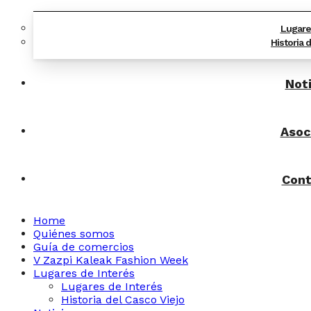
Lugare
Historia 
Noti
Asoc
Cont
Home
Quiénes somos
Guía de comercios
V Zazpi Kaleak Fashion Week
Lugares de Interés
Lugares de Interés
Historia del Casco Viejo