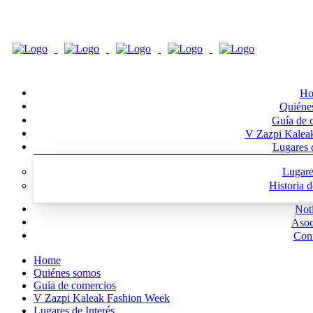
Ho
Quiéne
Guía de 
V Zazpi Kalea
Lugares d
Lugare
Historia 
Noti
Asoc
Cont
Home
Quiénes somos
Guía de comercios
V Zazpi Kaleak Fashion Week
Lugares de Interés