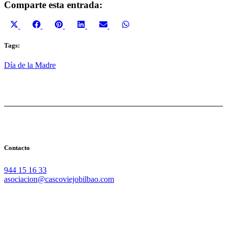
Comparte esta entrada:
Compartir
Compartir
Compartir
Compartir
Compartir
Compartir
X
Facebook
Pinterest
LinkedIn
Email
WhatsApp
en
en
en
en
en
en
(Twitter)
Tags:
Día de la Madre
Contacto
944 15 16 33
asociacion@cascoviejobilbao.com
Redes Sociales