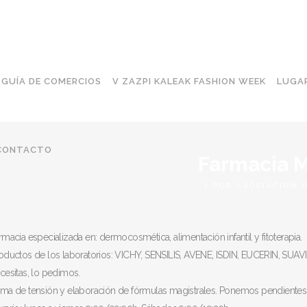
GUÍA DE COMERCIOS
V ZAZPI KALEAK FASHION WEEK
LUGAR
CONTACTO
Farmacia M
|
POR
ASOCIACIÓN 
rmacia especializada en: dermocosmética, alimentación infantil y fitoterapia.
oductos de los laboratorios: VICHY, SENSILIS, AVENE, ISDIN, EUCERIN, S
cesitas, lo pedimos.
ma de tensión y elaboración de fórmulas magistrales. Ponemos pendientes