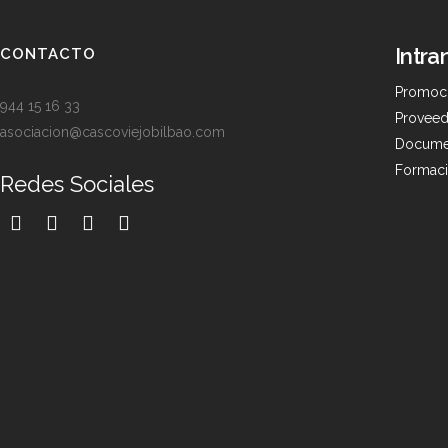
Intra
CONTACTO
Promoc
944 15 16 33
Proveed
asociacion@cascoviejobilbao.com
Docume
Formac
Redes Sociales