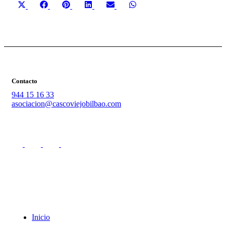
X
Facebook
Pinterest
LinkedIn
Email
WhatsApp
(Twitter)
Contacto
944 15 16 33
asociacion@cascoviejobilbao.com
Redes Sociales
Intranet
Promociones
Proveedores
Documentación
Formación
Inicio