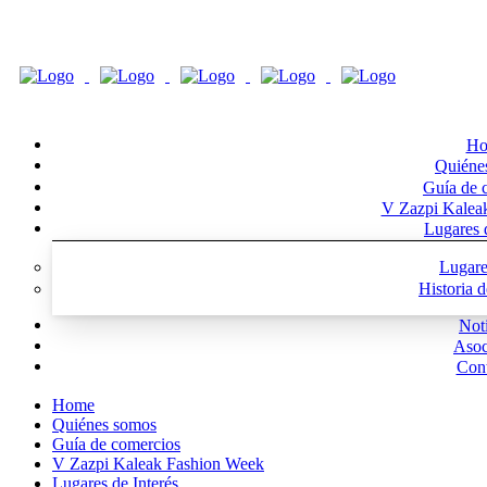
Ho
Quiéne
Guía de 
V Zazpi Kalea
Lugares d
Lugare
Historia 
Noti
Asoc
Cont
Home
Quiénes somos
Guía de comercios
V Zazpi Kaleak Fashion Week
Lugares de Interés