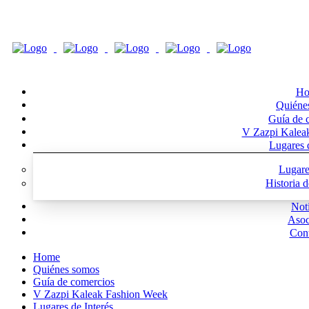
Ho
Quiéne
Guía de 
V Zazpi Kalea
Lugares d
Lugare
Historia 
Noti
Asoc
Cont
Home
Quiénes somos
Guía de comercios
V Zazpi Kaleak Fashion Week
Lugares de Interés