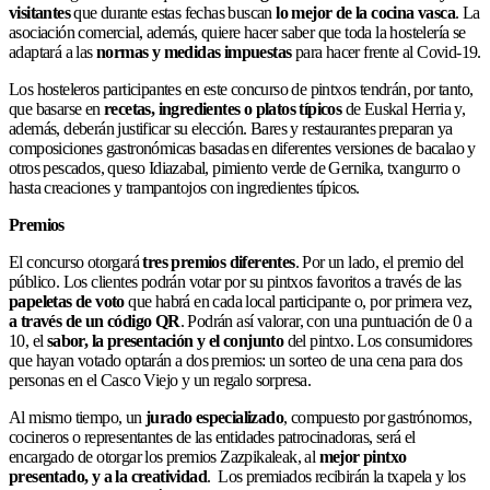
visitantes
que durante estas fechas buscan
lo mejor de la cocina vasca
. La
asociación comercial, además, quiere hacer saber que toda la hostelería se
adaptará a las
normas y medidas impuestas
para hacer frente al Covid-19.
Los hosteleros participantes en este concurso de pintxos tendrán, por tanto,
que basarse en
recetas, ingredientes o platos típicos
de Euskal Herria y,
además, deberán justificar su elección. Bares y restaurantes preparan ya
composiciones gastronómicas basadas en diferentes versiones de bacalao y
otros pescados, queso Idiazabal, pimiento verde de Gernika, txangurro o
hasta creaciones y trampantojos con ingredientes típicos.
Premios
El concurso otorgará
tres premios diferentes
. Por un lado, el premio del
público. Los clientes podrán votar por su pintxos favoritos a través de las
papeletas de voto
que habrá en cada local participante o, por primera vez,
a través de un código QR
. Podrán así valorar, con una puntuación de 0 a
10, el
sabor, la presentación y el conjunto
del pintxo. Los consumidores
que hayan votado optarán a dos premios: un sorteo de una cena para dos
personas en el Casco Viejo y un regalo sorpresa.
Al mismo tiempo, un
jurado especializado
, compuesto por gastrónomos,
cocineros o representantes de las entidades patrocinadoras, será el
encargado de otorgar los premios Zazpikaleak, al
mejor pintxo
presentado, y a la creatividad
. Los premiados recibirán la txapela y los