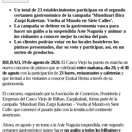
Un total de 23 establecimientos participan en el segundo
certamen gastronómico de la campaña ‘Munduari Bira
Zazpi Kaleetan- Vuelta al Mundo en Siete Calles’.
La campaña se detiene en la gastronomía vasca para
hacer un guiño a la suspendida Aste Nagusia y animar a
los visitantes a conocer mejor la cocina del país.
Los clientes podrán votar en los locales hosteleros los
pintxos presentados, dar su voto y participar, así, en un
sorteo de productos.
BILBAO, 19 de agosto de 2020.
El Casco Viejo ha puesto en marcha un
nuevo concurso de pintxos que se celebrará
entre mañana, día 20, y el 30
de agosto
con la participación de
23 bares, restaurantes y cafeterías
y
que invitará a los visitantes a conocer Euskal Herria a través de su
gastronomía.
El concurso, organizado por la Asociación de Comercios, Hostelería y
Empresas del Casco Viejo de Bilbao, Zazpikaleak, forma parte de la
campaña ‘Munduari Bira Zazpi Kaleetan – Vuelta al Mundo en Siete
Calle- que comenzó el pasado julio con la temática del continente
americano.
Ahora, en agosto y en torno a la Aste Nagusia suspendida, este segundo
certamen gastronómico quiere hacer
un guiño a todos los bilbaínos y