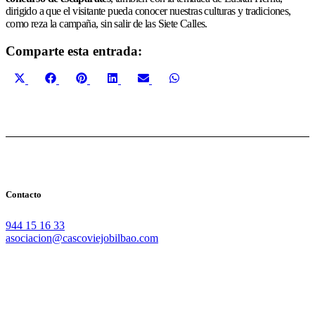
dirigido a que el visitante pueda conocer nuestras culturas y tradiciones,
como reza la campaña, sin salir de las Siete Calles.
Comparte esta entrada:
Compartir
Compartir
Compartir
Compartir
Compartir
Compartir
X
Facebook
Pinterest
LinkedIn
Email
WhatsApp
en
en
en
en
en
en
(Twitter)
Contacto
944 15 16 33
asociacion@cascoviejobilbao.com
Redes Sociales
Intranet