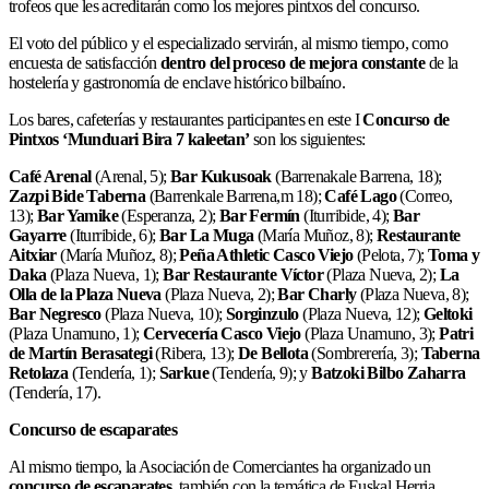
trofeos que les acreditarán como los mejores pintxos del concurso.
El voto del público y el especializado servirán, al mismo tiempo, como
encuesta de satisfacción
dentro del proceso de mejora constante
de la
hostelería y gastronomía de enclave histórico bilbaíno.
Los bares, cafeterías y restaurantes participantes en este I
Concurso de
Pintxos ‘Munduari Bira 7 kaleetan’
son los siguientes:
Café Arenal
(Arenal, 5);
Bar Kukusoak
(Barrenakale Barrena, 18);
Zazpi Bide Taberna
(Barrenkale Barrena,m 18);
Café Lago
(Correo,
13);
Bar Yamike
(Esperanza, 2);
Bar Fermín
(Iturribide, 4);
Bar
Gayarre
(Iturribide, 6);
Bar La Muga
(María Muñoz, 8);
Restaurante
Aitxiar
(María Muñoz, 8);
Peña Athletic Casco Viejo
(Pelota, 7);
Toma y
Daka
(Plaza Nueva, 1);
Bar Restaurante Víctor
(Plaza Nueva, 2);
La
Olla de la Plaza Nueva
(Plaza Nueva, 2);
Bar Charly
(Plaza Nueva, 8);
Bar Negresco
(Plaza Nueva, 10);
Sorginzulo
(Plaza Nueva, 12);
Geltoki
(Plaza Unamuno, 1);
Cervecería Casco Viejo
(Plaza Unamuno, 3);
Patri
de Martín Berasategi
(Ribera, 13);
De Bellota
(Sombrerería, 3);
Taberna
Retolaza
(Tendería, 1);
Sarkue
(Tendería, 9); y
Batzoki Bilbo Zaharra
(Tendería, 17).
Concurso de escaparates
Al mismo tiempo, la Asociación de Comerciantes ha organizado un
concurso de escaparates
, también con la temática de Euskal Herria,