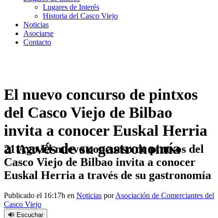
Lugares de Interés
Historia del Casco Viejo
Noticias
Asociarse
Contacto
El nuevo concurso de pintxos
del Casco Viejo de Bilbao
invita a conocer Euskal Herria
a través de su gastronomía
21 Ago
El nuevo concurso de pintxos del
Casco Viejo de Bilbao invita a conocer
Euskal Herria a través de su gastronomía
Publicado el 16:17h
en
Noticias
por
Asociación de Comerciantes del
Casco Viejo
🔊 Escuchar