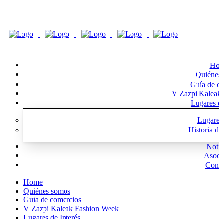
Ho
Quiéne
Guía de 
V Zazpi Kalea
Lugares d
Lugare
Historia 
Noti
Asoc
Cont
Home
Quiénes somos
Guía de comercios
V Zazpi Kaleak Fashion Week
Lugares de Interés