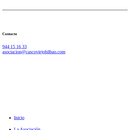
Contacto
944 15 16 33
asociacion@cascoviejobilbao.com
Redes Sociales
Intranet
Promociones
Proveedores
Documentación
Formación
Inicio
La Asociación