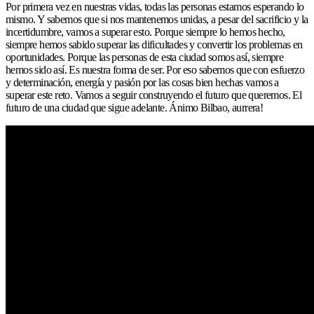
Por primera vez en nuestras vidas, todas las personas estamos esperando lo
mismo. Y sabemos que si nos mantenemos unidas, a pesar del sacrificio y la
incertidumbre, vamos a superar esto. Porque siempre lo hemos hecho,
siempre hemos sabido superar las dificultades y convertir los problemas en
oportunidades. Porque las personas de esta ciudad somos así, siempre
hemos sido así. Es nuestra forma de ser. Por eso sabemos que con esfuerzo
y determinación, energía y pasión por las cosas bien hechas vamos a
superar este reto. Vamos a seguir construyendo el futuro que queremos. El
futuro de una ciudad que sigue adelante. Ánimo Bilbao, aurrera!