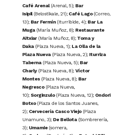
Café Arenal
(Arenal, 5);
Bar
Isipil
(Belostikale, 21);
Café Lago
(Correo,
13);
Bar Fermín
(Iturribide, 4);
Bar La
Muga
(María Muñoz, 8);
Restaurante
Aitxiar
(María Muñoz, 8);
Toma y
Daka
(Plaza Nueva, 1);
La Olla de la
Plaza Nueva
(Plaza Nueva, 2);
Iturriza
Taberna
(Plaza Nueva, 5);
Bar
Charly
(Plaza Nueva, 8);
Víctor
Montes
(Plaza Nueva, 8);
Bar
Negresco
(Plaza Nueva,
10);
Sorginzulo
(Plaza Nueva, 12);
Ondori
Botxo
(Plaza de los Santos Juanes,
2);
Cervecería Casco Viejo
(Plaza
Unamuno, 3);
De Bellota
(Sombrerería,
3);
Umamie
(somera,