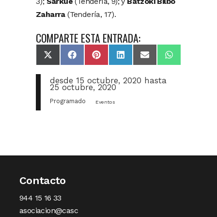
3);
Sarkue
(Tendería, 9); y
Batzoki Bilbo
Zaharra
(Tendería, 17).
COMPARTE ESTA ENTRADA:
X
Facebook
Pinterest
LinkedIn
Email
WhatsApp
(Twitter)
desde
15 octubre, 2020
hasta
25 octubre, 2020
Programado
Eventos
Contacto
944 15 16 33
asociacion@casc