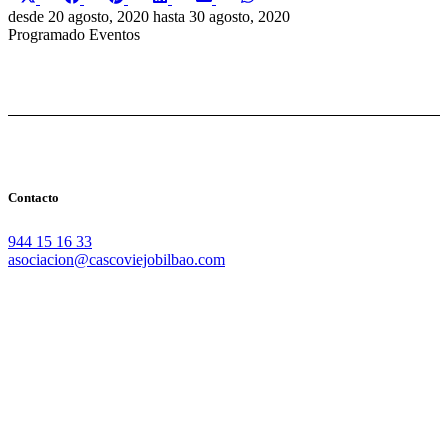
en
en
en
en
en
en
(Twitter)
desde
20 agosto, 2020
hasta
30 agosto, 2020
Programado
Eventos
Contacto
944 15 16 33
asociacion@cascoviejobilbao.com
Redes Sociales
Intranet
Promociones
Proveedores
Documentación