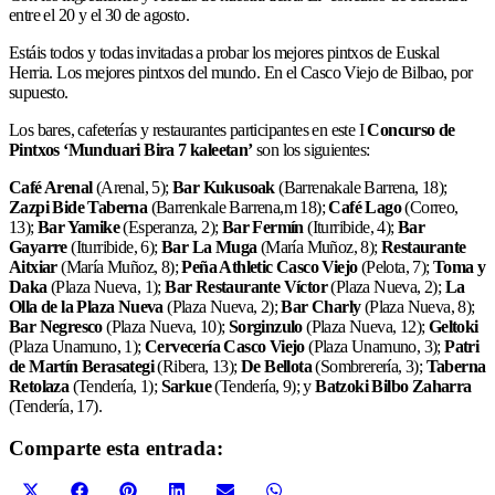
entre el 20 y el 30 de agosto.
Estáis todos y todas invitadas a probar los mejores pintxos de Euskal
Herria. Los mejores pintxos del mundo. En el Casco Viejo de Bilbao, por
supuesto.
Los bares, cafeterías y restaurantes participantes en este I
Concurso de
Pintxos ‘Munduari Bira 7 kaleetan’
son los siguientes:
Café Arenal
(Arenal, 5);
Bar Kukusoak
(Barrenakale Barrena, 18);
Zazpi Bide Taberna
(Barrenkale Barrena,m 18);
Café Lago
(Correo,
13);
Bar Yamike
(Esperanza, 2);
Bar Fermín
(Iturribide, 4);
Bar
Gayarre
(Iturribide, 6);
Bar La Muga
(María Muñoz, 8);
Restaurante
Aitxiar
(María Muñoz, 8);
Peña Athletic Casco Viejo
(Pelota, 7);
Toma y
Daka
(Plaza Nueva, 1);
Bar Restaurante Víctor
(Plaza Nueva, 2);
La
Olla de la Plaza Nueva
(Plaza Nueva, 2);
Bar Charly
(Plaza Nueva, 8);
Bar Negresco
(Plaza Nueva, 10);
Sorginzulo
(Plaza Nueva, 12);
Geltoki
(Plaza Unamuno, 1);
Cervecería Casco Viejo
(Plaza Unamuno, 3);
Patri
de Martín Berasategi
(Ribera, 13);
De Bellota
(Sombrerería, 3);
Taberna
Retolaza
(Tendería, 1);
Sarkue
(Tendería, 9); y
Batzoki Bilbo Zaharra
(Tendería, 17).
Comparte esta entrada:
Compartir
Compartir
Compartir
Compartir
Compartir
Compartir
X
Facebook
Pinterest
LinkedIn
Email
WhatsApp