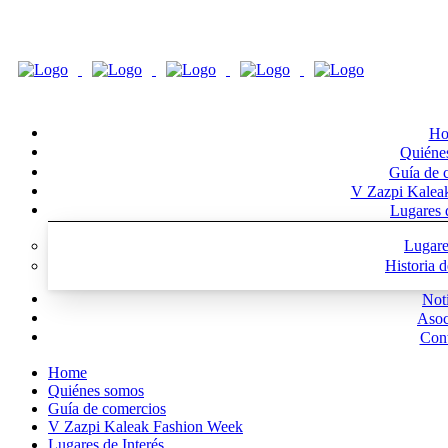
Ho
Quiéne
Guía de 
V Zazpi Kalea
Lugares d
Lugare
Historia 
Noti
Asoc
Cont
Home
Quiénes somos
Guía de comercios
V Zazpi Kaleak Fashion Week
Lugares de Interés